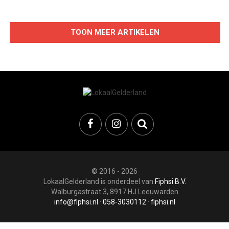
TOON MEER ARTIKELEN
© 2016 - 2026
LokaalGelderland is onderdeel van
Fiphsi B.V.
Walburgastraat 3, 8917 HJ Leeuwarden
info@fiphsi.nl
·
058-3030112
·
fiphsi.nl