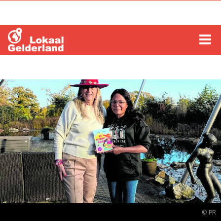
HOME
LOCHEM
ZUTPHEN
COLUMNS
RADIO
ZOEKEN
© PR