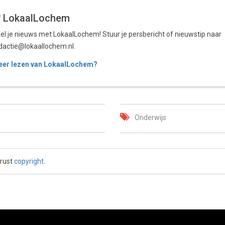
LokaalLochem
el je nieuws met LokaalLochem! Stuur je persbericht of nieuwstip naar
dactie@lokaallochem.nl.
er lezen van LokaalLochem?
Onderwijs
 rust
copyright
.