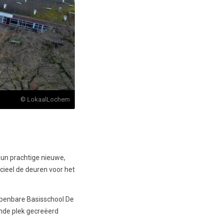
© LokaalLochem
hun prachtige nieuwe,
ieel de deuren voor het
Openbare Basisschool De
ende plek gecreëerd