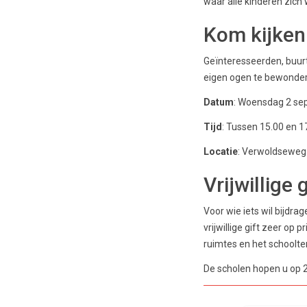
waar álle kinderen zich
Kom kijken
Geïnteresseerden, buur
eigen ogen te bewondere
Datum
: Woensdag 2 se
Tijd
: Tussen 15.00 en 1
Locatie
: Verwoldseweg 
Vrijwillige g
Voor wie iets wil bijdra
vrijwillige gift zeer op
ruimtes en het schoolter
De scholen hopen u op 2