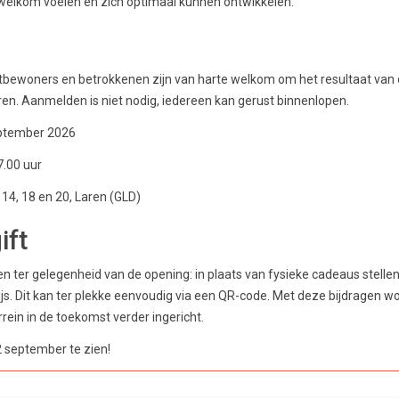
 welkom voelen en zich optimaal kunnen ontwikkelen.
tbewoners en betrokkenen zijn van harte welkom om het resultaat va
n. Aanmelden is niet nodig, iedereen kan gerust binnenlopen.
ptember 2026
7.00 uur
14, 18 en 20, Laren (GLD)
ift
gen ter gelegenheid van de opening: in plaats van fysieke cadeaus stelle
 prijs. Dit kan ter plekke eenvoudig via een QR-code. Met deze bijdragen
rein in de toekomst verder ingericht.
 september te zien!