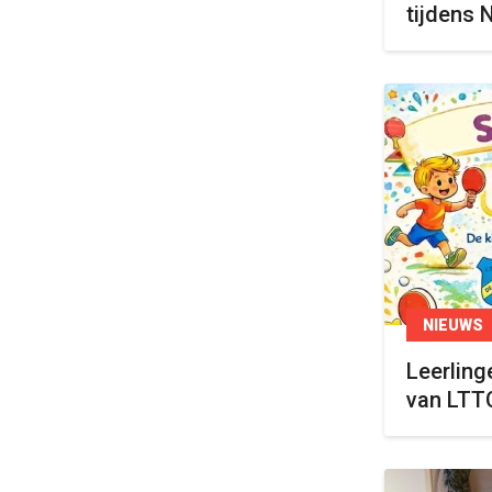
tijdens 
NIEUWS
Leerling
van LTT