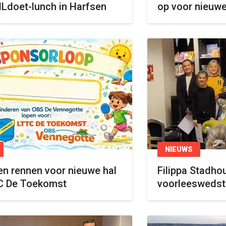
NLdoet-lunch in Harfsen
op voor nieuwe
NIEUWS
en rennen voor nieuwe hal
Filippa Stadho
C De Toekomst
voorleeswedstr