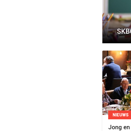
SKBG
NIEUWS
Jong en