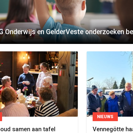
 Onderwijs en GelderVeste onderzoeken bes
NIEUWS
 oud samen aan tafel
Vennegötte haa