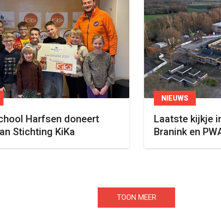
NIEUWS
chool Harfsen doneert
Laatste kijkje
an Stichting KiKa
Branink en PW
TOON MEER
ARTIKELEN