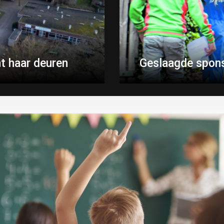
t haar deuren
Geslaagde spons