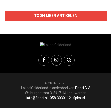
TOON MEER ARTIKELEN
© 2016 - 2026
LokaalGelderland is onderdeel van
Fiphsi B.V.
Walburgastraat 3, 8917 HJ Leeuwarden
info@fiphsi.nl
·
058-3030112
·
fiphsi.nl