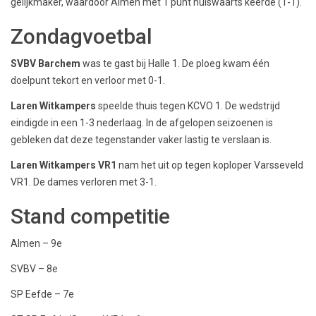
gelijkmaker, waardoor Almen met 1 punt huiswaarts keerde (1-1).
Zondagvoetbal
SVBV Barchem
was te gast bij Halle 1. De ploeg kwam één
doelpunt tekort en verloor met 0-1.
Laren Witkampers
speelde thuis tegen KCVO 1. De wedstrijd
eindigde in een 1-3 nederlaag. In de afgelopen seizoenen is
gebleken dat deze tegenstander vaker lastig te verslaan is.
Laren Witkampers VR1
nam het uit op tegen koploper Varsseveld
VR1. De dames verloren met 3-1.
Stand competitie
Almen – 9e
SVBV – 8e
SP Eefde – 7e