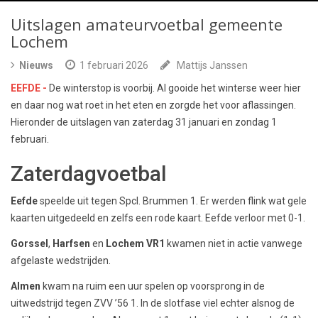
Uitslagen amateurvoetbal gemeente
Lochem
Nieuws
1 februari 2026
Mattijs Janssen
EEFDE -
De winterstop is voorbij. Al gooide het winterse weer hier
en daar nog wat roet in het eten en zorgde het voor aflassingen.
Hieronder de uitslagen van zaterdag 31 januari en zondag 1
februari.
Zaterdagvoetbal
Eefde
speelde uit tegen Spcl. Brummen 1. Er werden flink wat gele
kaarten uitgedeeld en zelfs een rode kaart. Eefde verloor met 0-1.
Gorssel
,
Harfsen
en
Lochem VR1
kwamen niet in actie vanwege
afgelaste wedstrijden.
Almen
kwam na ruim een uur spelen op voorsprong in de
uitwedstrijd tegen ZVV ’56 1. In de slotfase viel echter alsnog de