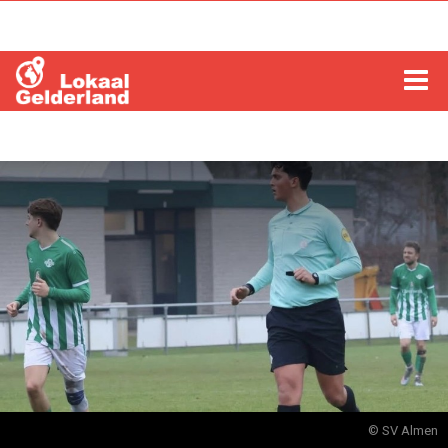
HOME
LOCHEM
ZUTPHEN
COLUMNS
RADIO
ZOEKEN
© SV Almen