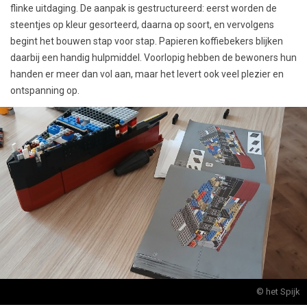
flinke uitdaging. De aanpak is gestructureerd: eerst worden de
steentjes op kleur gesorteerd, daarna op soort, en vervolgens
begint het bouwen stap voor stap. Papieren koffiebekers blijken
daarbij een handig hulpmiddel. Voorlopig hebben de bewoners hun
handen er meer dan vol aan, maar het levert ook veel plezier en
ontspanning op.
© het Spijk