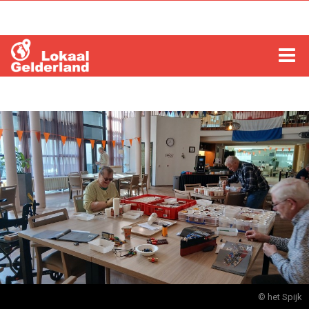
HOME
LOCHEM
ZUTPHEN
COLUMNS
RADIO
ZOEKEN
© het Spijk