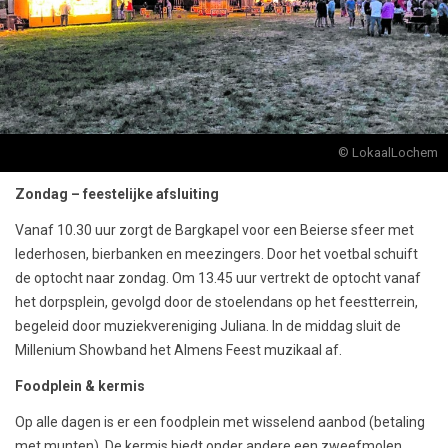
© LokaalLochem
Zondag – feestelijke afsluiting
Vanaf 10.30 uur zorgt de Bargkapel voor een Beierse sfeer met
lederhosen, bierbanken en meezingers. Door het voetbal schuift
de optocht naar zondag. Om 13.45 uur vertrekt de optocht vanaf
het dorpsplein, gevolgd door de stoelendans op het feestterrein,
begeleid door muziekvereniging Juliana. In de middag sluit de
Millenium Showband het Almens Feest muzikaal af.
Foodplein & kermis
Op alle dagen is er een foodplein met wisselend aanbod (betaling
met munten). De kermis biedt onder andere een zweefmolen,