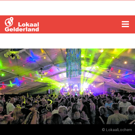
HOME
LOCHEM
ZUTPHEN
COLUMNS
RADIO
ZOEKEN
© LokaalLochem