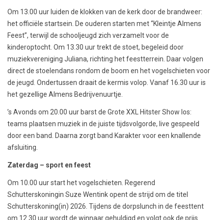
Om 13.00 uur luiden de klokken van de kerk door de brandweer:
het officiële startsein. De ouderen starten met “Kleintje Almens
Feest”, terwijl de schooljeugd zich verzamelt voor de
kinderoptocht. Om 13.30 uur trekt de stoet, begeleid door
muziekvereniging Juliana, richting het feestterrein. Daar volgen
direct de stoelendans rondom de boom en het vogelschieten voor
de jeugd. Ondertussen draait de kermis volop. Vanaf 16.30 uur is
het gezellige Almens Bedrijvenuurtje.
’s Avonds om 20.00 uur barst de Grote XXL Hitster Show los:
teams plaatsen muziek in de juiste tijdsvolgorde, live gespeeld
door een band. Daarna zorgt band Karakter voor een knallende
afsluiting.
Zaterdag – sport en feest
Om 10.00 uur start het vogelschieten. Regerend
Schutterskoningin Suze Wentink opent de strijd om de titel
Schutterskoning(in) 2026. Tijdens de dorpslunch in de feesttent
om 12.30 uur wordt de winnaar gehuldigd en volgt ook de prijs