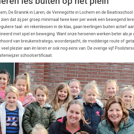
ren les buiten op het plein
em, De Branink in Laren, de Vennegötte in Lochem en de Beatrixschool
 zien dat zij per groep minimaal twee keer per week een bewegend leren
guliere taal- en rekenlessen in de klas, gaan leerlingen buiten actief a
bineerd met spel en beweging. Want onze hersenen werken beter als je e
gehoord van breukenstratego, woordenjacht, de modderige route of get
l veel plezier aan én leren er ook nog eens van. De overige vijf Poolster
uitenwijzer schoolcertificaat.