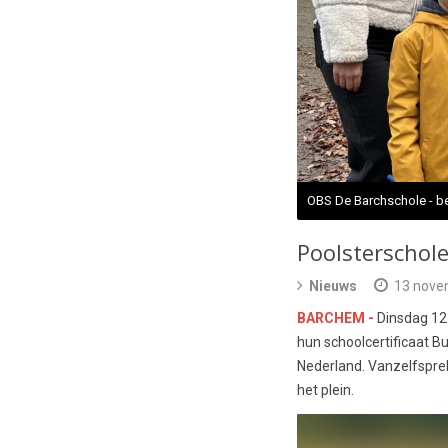
OBS De Barchschole - b
Poolsterschol
Nieuws
13 nove
BARCHEM -
Dinsdag 12
hun schoolcertificaat Bu
Nederland. Vanzelfsprek
het plein.