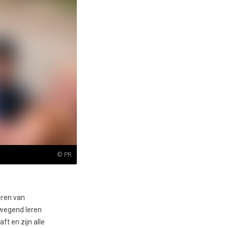
© PR
eren van
ewegend leren
ft en zijn alle