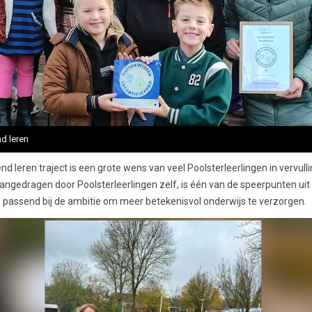
d leren
d leren traject is een grote wens van veel Poolsterleerlingen in vervul
aangedragen door Poolsterleerlingen zelf, is één van de speerpunten uit
, passend bij de ambitie om meer betekenisvol onderwijs te verzorgen.