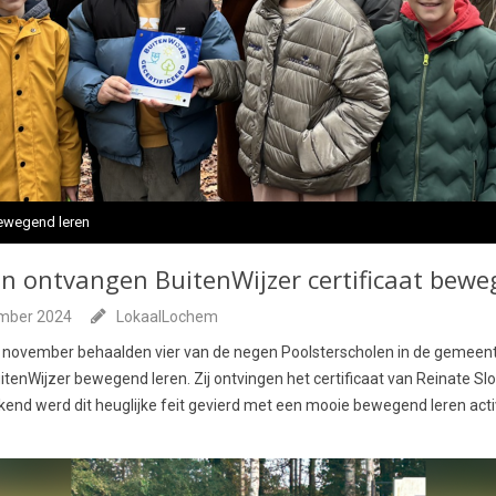
ewegend leren
en ontvangen BuitenWijzer certificaat bewe
mber 2024
LokaalLochem
 november behaalden vier van de negen Poolsterscholen in de gemeente
itenWijzer bewegend leren. Zij ontvingen het certificaat van Reinate Sl
end werd dit heuglijke feit gevierd met een mooie bewegend leren activ