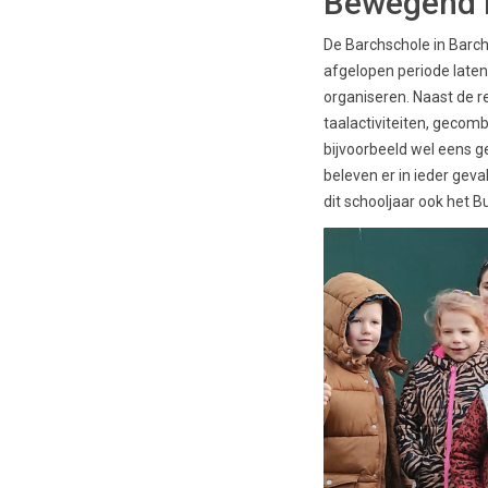
Bewegend le
De Barchschole in Barch
afgelopen periode laten
organiseren. Naast de re
taalactiviteiten, gecom
bijvoorbeeld wel eens 
beleven er in ieder geva
dit schooljaar ook het B