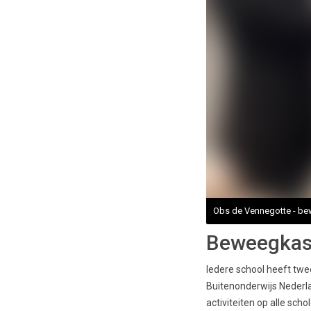
Obs de Vennegotte - be
Beweegkas
Iedere school heeft tw
Buitenonderwijs Nederla
activiteiten op alle sch