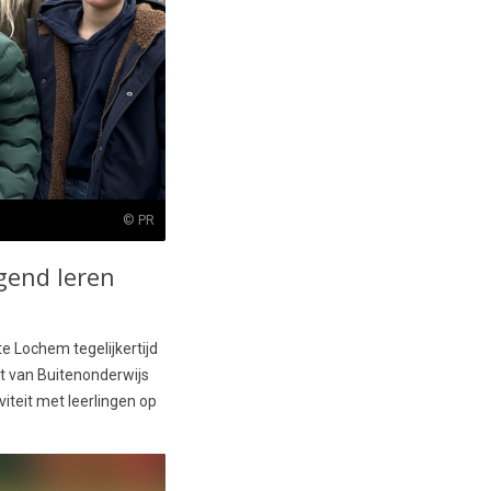
© PR
gend leren
 Lochem tegelijkertijd
ot van Buitenonderwijs
iteit met leerlingen op