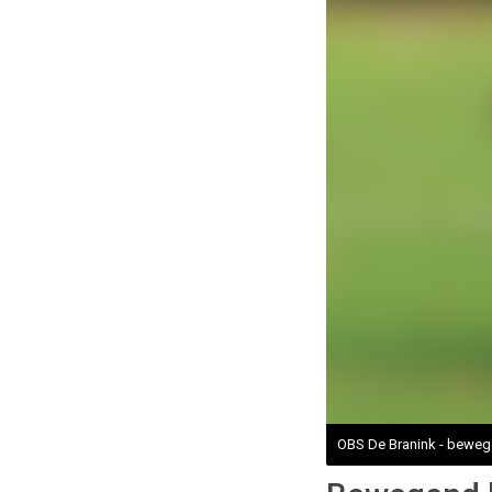
OBS De Branink - beweg