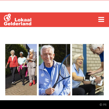
HOME
LOCHEM
ZUTPHEN
COLUMNS
RADIO
ZOEKEN
© PR