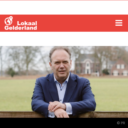
HOME
LOCHEM
ZUTPHEN
COLUMNS
RADIO
ZOEKEN
© PR