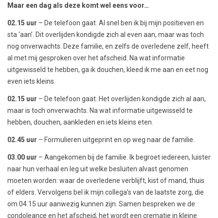
Maar een dag als deze komt wel eens voor…
02.15 uur
– De telefoon gaat. Al snel ben ik bij mijn positieven en
sta ‘aan’. Dit overlijden kondigde zich al even aan, maar was toch
nog onverwachts. Deze familie, en zelfs de overledene zelf, heeft
al met mij gesproken over het afscheid. Na wat informatie
uitgewisseld te hebben, ga ik douchen, kleed ik me aan en eet nog
even iets kleins.
02.15 uur
– De telefoon gaat. Het overlijden kondigde zich al aan,
maar is toch onverwachts. Na wat informatie uitgewisseld te
hebben, douchen, aankleden en iets kleins eten.
02.45 uur
– Formulieren uitgeprint en op weg naar de familie.
03.00 uur
– Aangekomen bij de familie. Ik begroet iedereen, luister
naar hun verhaal en leg uit welke besluiten alvast genomen
moeten worden: waar de overledene verblijft, kist of mand, thuis
of elders. Vervolgens bel ik mijn collega’s van de laatste zorg, die
om 04.15 uur aanwezig kunnen zijn. Samen bespreken we de
condoleance en het afscheid; het wordt een crematie in kleine