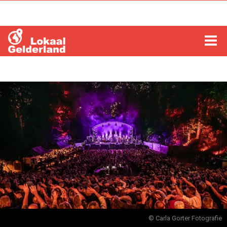
HOME
LOCHEM
ZUTPHEN
COLUMNS
RADIO
ZOEKEN
© Carla Gorter Fotografie