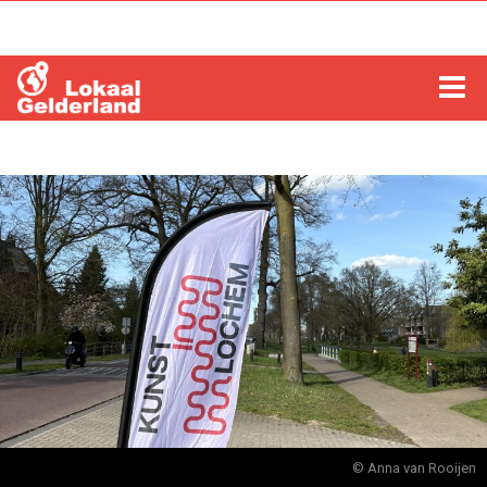
HOME
LOCHEM
ZUTPHEN
COLUMNS
RADIO
ZOEKEN
© Anna van Rooijen