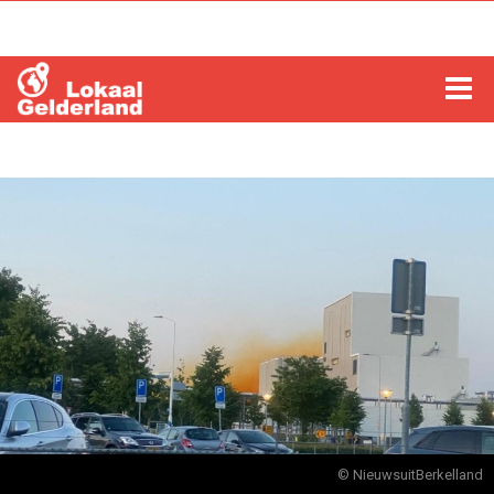
HOME
LOCHEM
ZUTPHEN
COLUMNS
RADIO
ZOEKEN
© NieuwsuitBerkelland