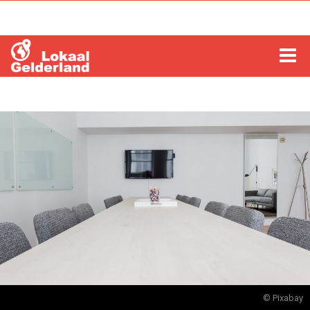
HOME
LOCHEM
ZUTPHEN
COLUMNS
RADIO
ZOEKEN
© Pixabay