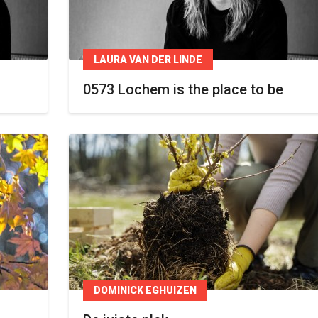
LAURA VAN DER LINDE
0573 Lochem is the place to be
DOMINICK EGHUIZEN