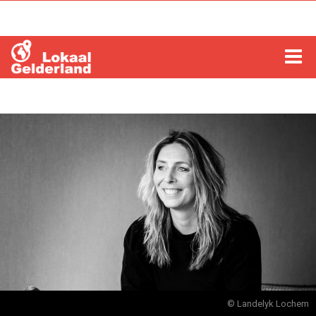
HOME
LOCHEM
ZUTPHEN
COLUMNS
RADIO
ZOEKEN
© Landelyk Lochem