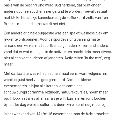
basis van de beschrijving werd 30cl herkend, dat blijkt onder
andere door een Lochemmer gerund te worden. Toeval bestaat
niet
😉
. En het stukje kaneelcake bij de koffie komt zelfs van Ten
Broeke; meer Lochems wordt het niet.
Een andere originele suggestie was een spa of wellness plek om
lekker te ontspannen. Voor de sportieve ontspanning miste
iemand een winkel met sportbenodigdheden. En iemand anders
vond dat er wat meer jeu in de activiteiten mocht: iets meer divers,
niet alleen voor ouderen of jongeren. Activiteiten “in the mix”, zeg
maar.
Met dat laatste was ik het niet helemaal eens, want volgens mij
wordt er juist heel veel georganiseerd. Grote en kleine
evenementen in bijna alle kernen, een compleet
schouwburgprogramma, lezingen, natuurexcursies, noem maar
op. Ik loop niet alles af, maar als je wilt, kun je in en rond Lochem
bijna elke dag wel iets cultureels doen. En er komt nog meer bij.
In het weekend van 14 t/m 16 november staan de Achterhoekse