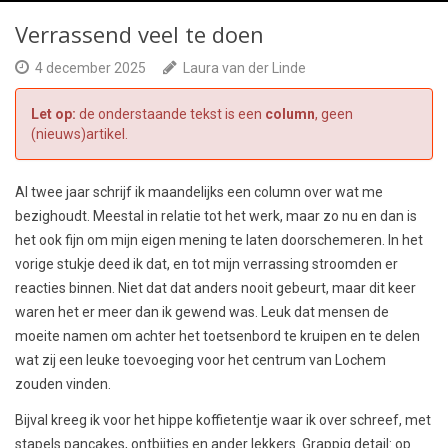
Verrassend veel te doen
4 december 2025
Laura van der Linde
Let op:
de onderstaande tekst is een
column
, geen
(nieuws)artikel.
Al twee jaar schrijf ik maandelijks een column over wat me
bezighoudt. Meestal in relatie tot het werk, maar zo nu en dan is
het ook fijn om mijn eigen mening te laten doorschemeren. In het
vorige stukje deed ik dat, en tot mijn verrassing stroomden er
reacties binnen. Niet dat dat anders nooit gebeurt, maar dit keer
waren het er meer dan ik gewend was. Leuk dat mensen de
moeite namen om achter het toetsenbord te kruipen en te delen
wat zij een leuke toevoeging voor het centrum van Lochem
zouden vinden.
Bijval kreeg ik voor het hippe koffietentje waar ik over schreef, met
stapels pancakes, ontbijtjes en ander lekkers. Grappig detail: op