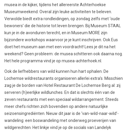
musea in de kijker, tijdens het allereerste Achterhoekse
Museumweekend. Overal zijn leuke activiteiten te beleven.
Verwolde biedt extra rondleidingen, op zondag zelfs met ‘oude
bewoners’ die de historie tot leven brengen. Bij Museum STAAL
kun je in de avonduren terecht, en in Museum MORE zijn
bijzondere workshops waarvoor je je kunt inschrijven. Ook Eus
doet het museum aan met een voordracht! Lees je dit na het
weekend? Geen probleem: de musea schitteren ook daarna nog.
Het hele programma vind je op musea-achterhoek.nl.
Ook de liefhebbers van wild kunnen hun hart ophalen. De
Lochemse wildrestaurants organiseren allerlei extra’s. Misschien
zag je de borden van Hotel Restaurant De Lochemse Berg al: zij
serveren (h)eerlijke wildlunches. En dat is slechts één van de
zeven restaurants met een speciaal wildarrangement. Steeds
meer chefs richten zich bovendien op andere natuurlijke
seizoensingrediënten. Nieuw dit jaar is de ‘van-wild-naar-wild’-
wandeling: een boswandeling met onderweg proeverijen van
wildgerechten. Het linkje vind je op de socials van Landelyk