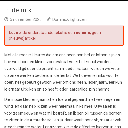
In de mix
5 november 2025
Dominick Eghuizen
Let op:
de onderstaande tekst is een
column
, geen
(nieuws)artikel.
Met alle mooie kleuren die om ons heen aan het ontstaan zijn en
hoe we door een kleine zonnestraal weer helemaal worden
overweldigd door de pracht van moeder natuur, worden we weer
op onze wenken bediend in de herfst. We hoeven er niks voor te
doen, het gebeurt gewoon weer om ons heen. Ieder jaar weer kun
je ernaar uitkijken en zo heeft ieder jaargetijde zijn charme.
Die mooie kleuren gaan af en toe wel gepaard met veel regen en
wind, en daar heb ik zelf weer helemaal niks mee. Uitwaaien is
voor zeemeeuwen wat mij betreft, en ik ben blij tussen de bomen
te zitten in de Achterhoek… en ja, daar waait het ook, maar er valt
steeds minder water. Langzaam zie je de effecten hiervan in ons