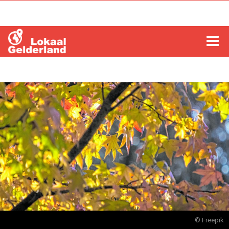
HOME
LOCHEM
ZUTPHEN
COLUMNS
RADIO
ZOEKEN
© Freepik