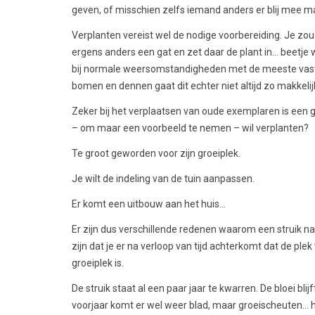
geven, of misschien zelfs iemand anders er blij mee m
Verplanten vereist wel de nodige voorbereiding. Je zou
ergens anders een gat en zet daar de plant in… beetje wa
bij normale weersomstandigheden met de meeste vaste 
bomen en dennen gaat dit echter niet altijd zo makkelij
Zeker bij het verplaatsen van oude exemplaren is een go
– om maar een voorbeeld te nemen – wil verplanten?
Te groot geworden voor zijn groeiplek.
Je wilt de indeling van de tuin aanpassen.
Er komt een uitbouw aan het huis…
Er zijn dus verschillende redenen waarom een struik n
zijn dat je er na verloop van tijd achterkomt dat de ple
groeiplek is.
De struik staat al een paar jaar te kwarren. De bloei blijf
voorjaar komt er wel weer blad, maar groeischeuten… ho