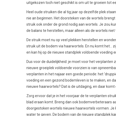
uitgekozen toch niet geschikt is om uit te groeien tot ee
Heel oude struiken die al tig jaar op dezelfde plek staan, 
nie an beginnen. Het doorsteken van de wortels brengt d
struik ook onder de grond nodig aan wortels. Je zou k
de balans te herstellen, maar alleen als de wortels nie
De struik moet nu op veel plekken herstellen en wonden
struik uit de bodem via haarwortels. En nu komt het… zi
en kan hij op de nieuwe standplek voldoende voeding 
Dus voor de duidelijkheid: je moet voor het verplanten z
nieuwe groeiplek voldoende voorzien is van opneemba
verplanten in het najaar een goede periode: het ‘druppi
voeding en een gezond bodemleven is te maken, en dat
nieuwe haarwortels? Dat is de uitdaging, en daar komt de
Zorg ervoor dat je in het voorjaar de te verplanten stru
blad eraan komt. Breng dan ook bodemverbeteraars aan 
doorgestoken wortels nieuwe haarwortels vormen. Je ku
water te geven. De bodem van de nieuwe standplek ka