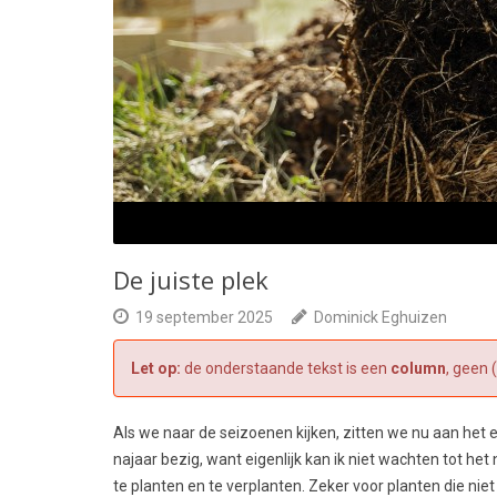
De juiste plek
19 september 2025
Dominick Eghuizen
Let op:
de onderstaande tekst is een
column
, geen 
Als we naar de seizoenen kijken, zitten we nu aan het e
najaar bezig, want eigenlijk kan ik niet wachten tot he
te planten en te verplanten. Zeker voor planten die niet 