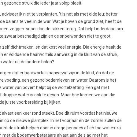
n gezonde struik die ieder jaar volop bloeit.
adviseer ik niet te verplanten. ’t Is net als met olde leu: better
e balans te veel in de war. Wat je boven de grond ziet, heeft de
unnen zeggen: snoei dan de takken terug. Dat helpt inderdaad om
t te zwaar beschadigd zijn en de snoeiwonden niet te groot.
 zelf dichtmaken, en dat kost veel energie. Die energie haalt de
jn er voldoende haarwortels aanwezig in de kluit van de struik,
en water uit de bodem halen?
orgen dat er haarwortels aanwezig zijn in de kluit, én dat de
re voeding, een gezond bodemleven en water. Daarom is het
e water van boven’ helpt bij de wortelzetting. Een gat met
 druppie water is ook te geven. Maar hoe komen we aan die
 juiste voorbereiding bij kijken.
ik alvast een keer rond steekt. Doe dit ruim voordat het nieuwe
op de nieuwe plantplek. In het voorjaar en de zomer zullen de
nt de struik helpen door in droge periodes af en toe wat extra
n met de bodemverbeteraars alvast aan de slag met het