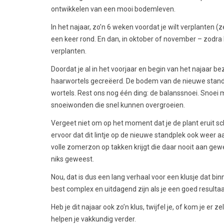
ontwikkelen van een mooi bodemleven.
In het najaar, zo’n 6 weken voordat je wilt verplanten 
een keer rond. En dan, in oktober of november – zodra 
verplanten.
Doordat je al in het voorjaar en begin van het najaar 
haarwortels gecreëerd. De bodem van de nieuwe stand
wortels. Rest ons nog één ding: de balanssnoei. Snoei
snoeiwonden die snel kunnen overgroeien.
Vergeet niet om op het moment dat je de plant eruit sch
ervoor dat dit lintje op de nieuwe standplek ook wee
volle zomerzon op takken krijgt die daar nooit aan gewe
niks geweest.
Nou, dat is dus een lang verhaal voor een klusje dat bin
best complex en uitdagend zijn als je een goed resultaat
Heb je dit najaar ook zo’n klus, twijfel je, of kom je er ze
helpen je vakkundig verder.