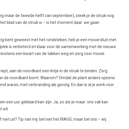
(zeg maar de tweede helft van september), steek je de struik nog
het blad van de struik is – is het moment daar: we gaan
bezig bent geweest met het rondsteken, heb je een mooie kluit met
plek is verbeterd en klaar voor de samenwerking met de nieuwe
 minstens een kwart van de takken weg en zorg voor mooie
ept, aan de noordkant een lintje in de struik te binden. Zorg
r aan de noordkant komt. Waarom? Omdat de plant anders opeens
nd waren, met verbranding als gevolg. En dan is al je werk voor
nen een uur geklaard kan zijn. Ja, zo zie je maar: ons vak kan
 wil.
lf niet uit? Tip van mij: bel niet het RIAGG, maar bel ons – wij