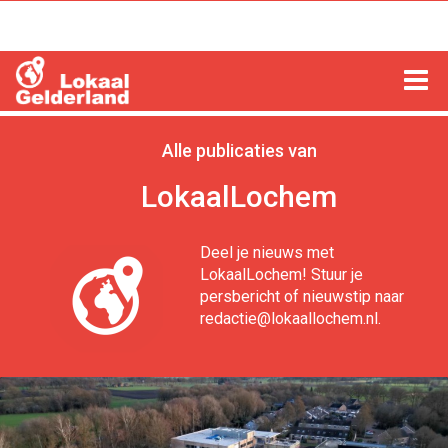
HOME
Alle publicaties van
LOCHEM
LokaalLochem
ZUTPHEN
Deel je nieuws met
LokaalLochem! Stuur je
COLUMNS
persbericht of nieuwstip naar
redactie@lokaallochem.nl.
RADIO
ZOEKEN