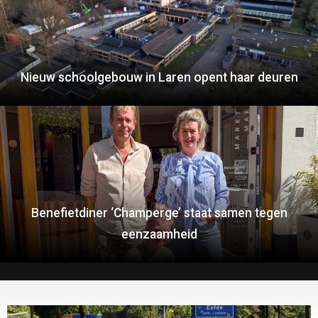
Nieuw schoolgebouw in Laren opent haar deuren
Benefietdiner ‘Champerge’ staat samen tegen
eenzaamheid