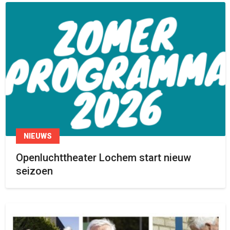
NIEUWS
Openluchttheater Lochem start nieuw
seizoen