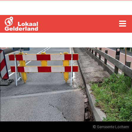
HOME
LOCHEM
ZUTPHEN
COLUMNS
RADIO
ZOEKEN
© Gemeente Lochem