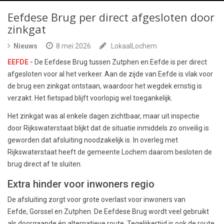
Eefdese Brug per direct afgesloten door
zinkgat
Nieuws
8 mei 2026
LokaalLochem
EEFDE -
De Eefdese Brug tussen Zutphen en Eefde is per direct
afgesloten voor al het verkeer. Aan de zijde van Eefde is vlak voor
de brug een zinkgat ontstaan, waardoor het wegdek ernstig is
verzakt. Het fietspad blijft voorlopig wel toegankelijk.
Het zinkgat was al enkele dagen zichtbaar, maar uit inspectie
door Rijkswaterstaat blijkt dat de situatie inmiddels zo onveilig is
geworden dat afsluiting noodzakelijk is. In overleg met
Rijkswaterstaat heeft de gemeente Lochem daarom besloten de
brug direct af te sluiten.
Extra hinder voor inwoners regio
De afsluiting zorgt voor grote overlast voor inwoners van
Eefde, Gorssel en Zutphen. De Eefdese Brug wordt veel gebruikt
als doorgaande én alternatieve route. Tegelijkertijd is ook de route