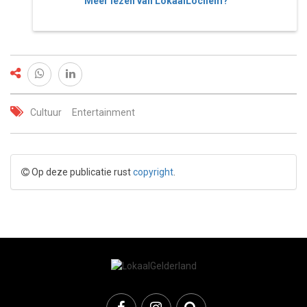
Meer lezen van LokaalLochem?
Cultuur
Entertainment
Op deze publicatie rust
copyright
.