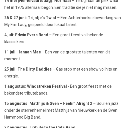
14 mei (Hemelvaartsdag): Normaal
– Terug naar de plek waar
het in 1975 allemaal begon. Een traditie die je niet mag missen.
26 & 27 juni: Trijntje’s Twist
– Een Achterhoekse bewerking van
My Fair Lady, gespeeld door lokaal talent.
4 juli: Edwin Evers Band
– Een groot feest vol bekende
klassiekers.
11 juli: Hannah Mae
– Een van de grootste talenten van dit
moment.
25 juli: The Dirty Daddies
– Gas erop met een show vol hits en
energie.
1 augustus: Windstreken Festival
- Een groot feest met de
bekendste tributebands.
15 augustus: Matthijs & Sven – Feelin’ Alright 2
– Soul en jazz
onder de sterrenhemel met Matthijs van Nieuwkerk en de Sven
Hammond Big Band.
22 augustus: Tribute to the Cats Band