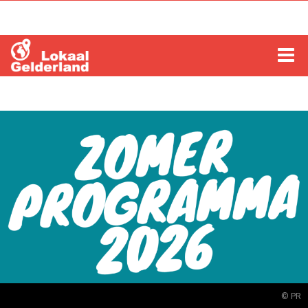
HOME
LOCHEM
ZUTPHEN
COLUMNS
RADIO
ZOEKEN
© PR