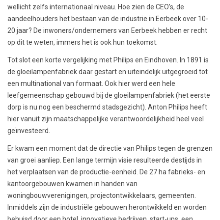
wellicht zelfs internationaal niveau. Hoe zien de CEO’s, de
aandeelhouders het bestaan van de industrie in Eerbeek over 10-
20 jaar? De inwoners/ondernemers van Eerbeek hebben er recht
op dit te weten, immers het is ook hun toekomst.
Tot slot een korte vergelijking met Philips en Eindhoven. In 1891 is
de gloeilampenfabriek daar gestart en uiteindelijk uitgegroeid tot
een multinational van formaat. Ook hier werd een hele
leefgemeenschap gebouwd bij de gloeilampenfabriek (het eerste
dorp is nu nog een beschermd stadsgezicht). Anton Philips heeft
hier vanuit zijn maatschappelijke verantwoordelijkheid heel veel
geïnvesteerd.
Er kwam een moment dat de directie van Philips tegen de grenzen
van groei aanliep. Een lange termijn visie resulteerde destijds in
het verplaatsen van de productie-eenheid. De 27 ha fabrieks- en
kantoorgebouwen kwamen in handen van
woningbouwverenigingen, projectontwikkelaars, gemeenten.
Inmiddels zijn de industriële gebouwen herontwikkeld en worden
behuisd door een hotel, innovatieve bedrijven, start-ups, een