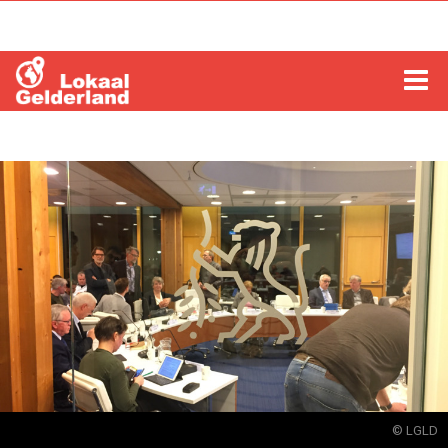
HOME
LOCHEM
ZUTPHEN
COLUMNS
RADIO
ZOEKEN
© LGLD