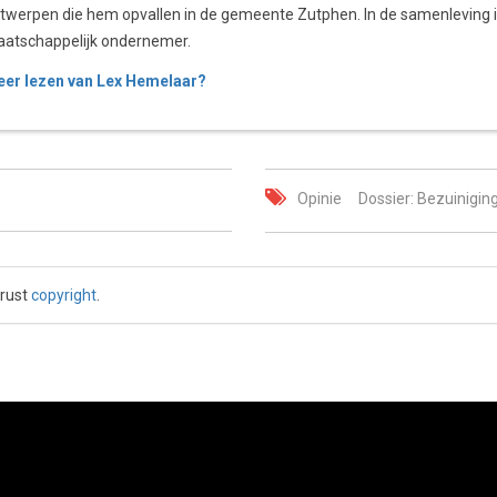
twerpen die hem opvallen in de gemeente Zutphen. In de samenleving is 
atschappelijk ondernemer.
er lezen van Lex Hemelaar?
Opinie
Dossier: Bezuinigi
 rust
copyright
.