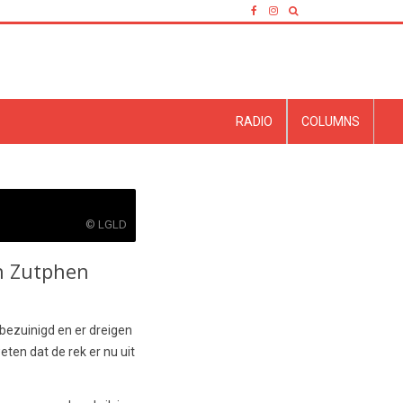
RADIO
COLUMNS
© LGLD
in Zutphen
 bezuinigd en er dreigen
eten dat de rek er nu uit