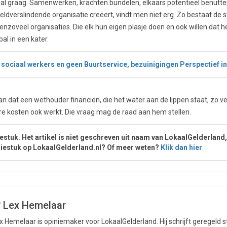
 graag. Samenwerken, krachten bundelen, elkaars potentieel benutten; 
eldverslindende organisatie creëert, vindt men niet erg. Zo bestaat d
venzoveel organisaties. Die elk hun eigen plasje doen en ook willen dat het
bal in een kater.
sociaal werkers en geen Buurtservice, bezuinigingen Perspectief in
kan dat een wethouder financiën, die het water aan de lippen staat, zo v
ere kosten ook werkt. Die vraag mag de raad aan hem stellen.
iestuk. Het artikel is niet geschreven uit naam van LokaalGelderland
niestuk op LokaalGelderland.nl? Of meer weten?
Klik dan hier
Lex Hemelaar
x Hemelaar is opiniemaker voor LokaalGelderland. Hij schrijft geregeld 