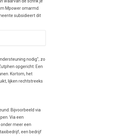
an waarvan de schrik je
 naam Mpower omarmd.
eente subsidieert dit
ondersteuning nodig", zo
Zutphen opgericht. Een
eunen. Kortom, het
kt, lijken rechtstreeks
und. Bijvoorbeeld via
pen. Via een
t onder meer een
xibedrijf, een bedrijf