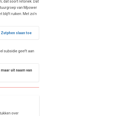
dat soort retoriek. Dat
e stuurgroep van Mpower
 blijft ruiken. Met zo’n
 Zutphen slaan toe
eel subsidie geeft aan
, maar uit naam van
stukken over