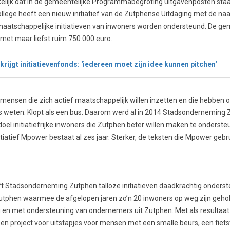
erkelijk dat in de gemeentelijke Programmabegroting uitgavenposten sta
 college heeft een nieuw initiatief van de Zutphense Uitdaging met de
maatschappelijke initiatieven van inwoners worden ondersteund. De gem
 met maar liefst ruim 750.000 euro.
krijgt initiatievenfonds: 'iedereen moet zijn idee kunnen pitchen'
mensen die zich actief maatschappelijk willen inzetten en die hebben 
rs weten. Klopt als een bus. Daarom werd al in 2014 Stadsonderneming 
 doel initiatiefrijke inwoners die Zutphen beter willen maken te onderst
atief Mpower bestaat al zes jaar. Sterker, de teksten die Mpower gebrui
t Stadsonderneming Zutphen talloze initiatieven daadkrachtig onderste
utphen waarmee de afgelopen jaren zo’n 20 inwoners op weg zijn gehol
g en met ondersteuning van ondernemers uit Zutphen. Met als resultaa
en project voor uitstapjes voor mensen met een smalle beurs, een fietsta