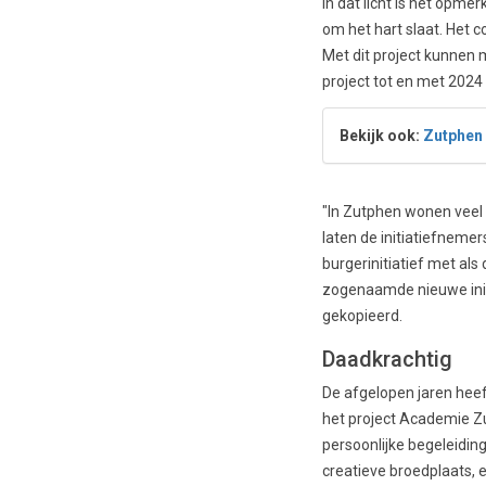
In dat licht is het opm
om het hart slaat. Het
Met dit project kunnen 
project tot en met 2024
Bekijk ook:
Zutphen 
"In Zutphen wonen veel 
laten de initiatiefneme
burgerinitiatief met als
zogenaamde nieuwe initi
gekopieerd.
Daadkrachtig
De afgelopen jaren heef
het project Academie Z
persoonlijke begeleidin
creatieve broedplaats, e