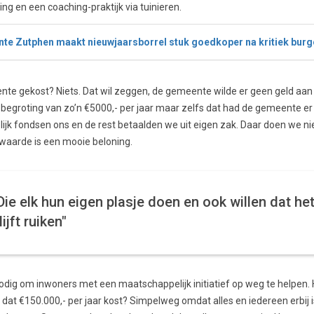
ing en een coaching-praktijk via tuinieren.
e Zutphen maakt nieuwjaarsborrel stuk goedkoper na kritiek burg
nte gekost? Niets. Dat wil zeggen, de gemeente wilde er geen geld aa
egroting van zo’n €5000,- per jaar maar zelfs dat had de gemeente er n
ijk fondsen ons en de rest betaalden we uit eigen zak. Daar doen we nie
aarde is een mooie beloning.
Die elk hun eigen plasje doen en ook willen dat he
lijft ruiken"
 nodig om inwoners met een maatschappelijk initiatief op weg te helpen.
 dat €150.000,- per jaar kost? Simpelweg omdat alles en iedereen erbij i