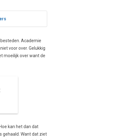
ers
n besteden. Academie
iet voor over. Gelukkig
t moeilijk over want de
t
 Hoe kan het dan dat
s gehaald. Want dat ziet