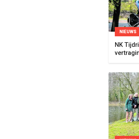
NIEUWS
NK Tijdr
vertragi