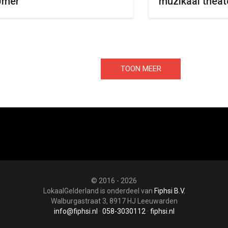
Jmer
muzikaal theat
TOON MEER
ARTIKELEN
© 2016 - 2026
LokaalGelderland is onderdeel van
Fiphsi B.V.
Walburgastraat 3, 8917 HJ Leeuwarden
info@fiphsi.nl
·
058-3030112
·
fiphsi.nl