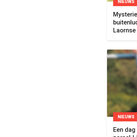
NIEUWS
Mysterie
buitenlu
Laornse 
NIEUWS
Een dag 