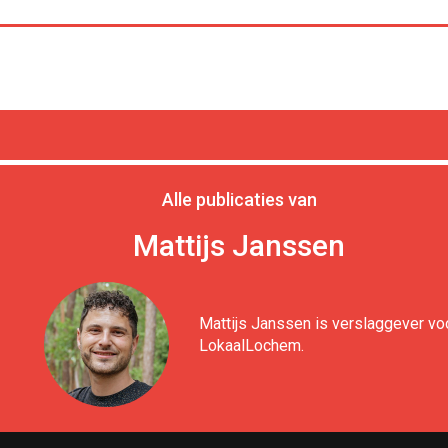
Alle publicaties van
Mattijs Janssen
Mattijs Janssen is verslaggever vo
LokaalLochem.