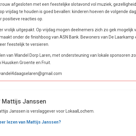
etrouw afgesloten met een feestelijke slotavond vol muziek, gezellighei
p vrijdag te houden is goed bevallen: kinderen hoeven de volgende dag
r positieve reacties op.
eer vrolijk uitgepakt. Op vrijdag mogen deelnemers zich zo gek mogelijk 
 gemaakt onder de finishboog van ASN Bank. Bewoners van De Laarkamp 
r feestelijk te versieren.
nden van Wandel Dorp Laren, met ondersteuning van lokale sponsoren z
 Huusken Groente en Fruit.
 wandel4daagselaren@gmail.com
Mattijs Janssen
ttijs Janssen is verslaggever voor LokaalLochem.
er lezen van Mattijs Janssen?