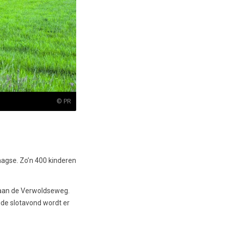
© PR
aagse. Zo’n 400 kinderen
l aan de Verwoldseweg.
p de slotavond wordt er