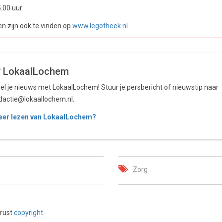
.00 uur
en zijn ook te vinden op
www.legotheek.nl
.
LokaalLochem
el je nieuws met LokaalLochem! Stuur je persbericht of nieuwstip naar
dactie@lokaallochem.nl.
er lezen van LokaalLochem?
Zorg
 rust
copyright
.