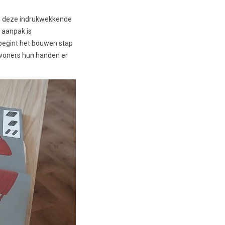
aan deze indrukwekkende
e aanpak is
 begint het bouwen stap
ewoners hun handen er