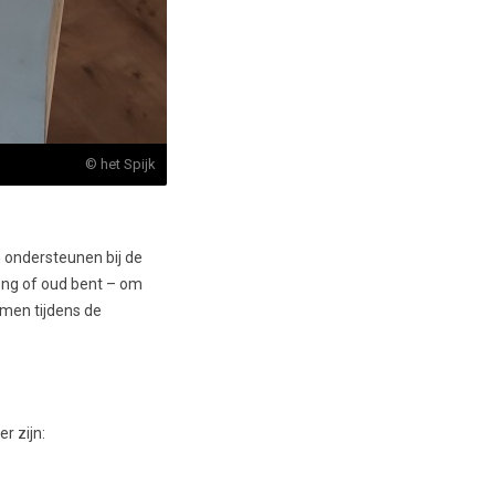
© het Spijk
n ondersteunen bij de
jong of oud bent – om
men tijdens de
r zijn: