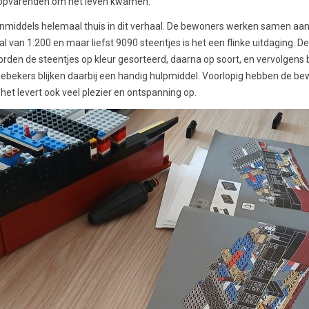
2 opvarenden om het leven kwamen.
ze inmiddels helemaal thuis in dit verhaal. De bewoners werken samen 
 van 1:200 en maar liefst 9090 steentjes is het een flinke uitdaging. D
orden de steentjes op kleur gesorteerd, daarna op soort, en vervolgens
fiebekers blijken daarbij een handig hulpmiddel. Voorlopig hebben de b
het levert ook veel plezier en ontspanning op.