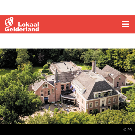
HOME
LOCHEM
ZUTPHEN
COLUMNS
RADIO
ZOEKEN
© PR