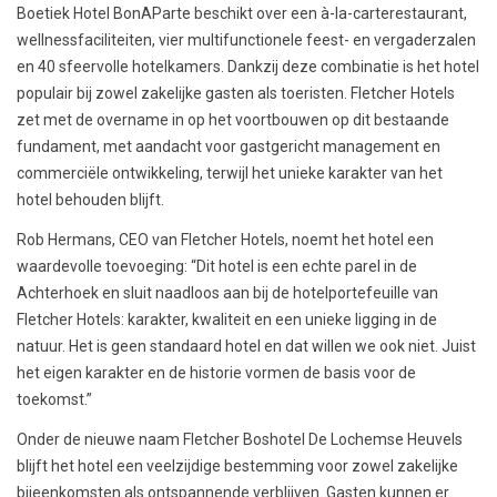
Boetiek Hotel BonAParte beschikt over een à-la-carterestaurant,
wellnessfaciliteiten, vier multifunctionele feest- en vergaderzalen
en 40 sfeervolle hotelkamers. Dankzij deze combinatie is het hotel
populair bij zowel zakelijke gasten als toeristen. Fletcher Hotels
zet met de overname in op het voortbouwen op dit bestaande
fundament, met aandacht voor gastgericht management en
commerciële ontwikkeling, terwijl het unieke karakter van het
hotel behouden blijft.
Rob Hermans, CEO van Fletcher Hotels, noemt het hotel een
waardevolle toevoeging: “Dit hotel is een echte parel in de
Achterhoek en sluit naadloos aan bij de hotelportefeuille van
Fletcher Hotels: karakter, kwaliteit en een unieke ligging in de
natuur. Het is geen standaard hotel en dat willen we ook niet. Juist
het eigen karakter en de historie vormen de basis voor de
toekomst.”
Onder de nieuwe naam Fletcher Boshotel De Lochemse Heuvels
blijft het hotel een veelzijdige bestemming voor zowel zakelijke
bijeenkomsten als ontspannende verblijven. Gasten kunnen er