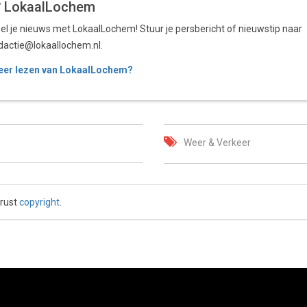
LokaalLochem
el je nieuws met LokaalLochem! Stuur je persbericht of nieuwstip naar
dactie@lokaallochem.nl.
er lezen van LokaalLochem?
Weer & Verkeer
 rust
copyright
.