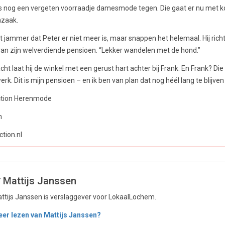
 nog een vergeten voorraadje damesmode tegen. Die gaat er nu met kor
nzaak.
 jammer dat Peter er niet meer is, maar snappen het helemaal. Hij richt 
van zijn welverdiende pensioen. “Lekker wandelen met de hond.”
 laat hij de winkel met een gerust hart achter bij Frank. En Frank? Die he
rk. Dit is mijn pensioen – en ik ben van plan dat nog héél lang te blijven
ction Herenmode
m
tion.nl
Mattijs Janssen
ttijs Janssen is verslaggever voor LokaalLochem.
er lezen van Mattijs Janssen?