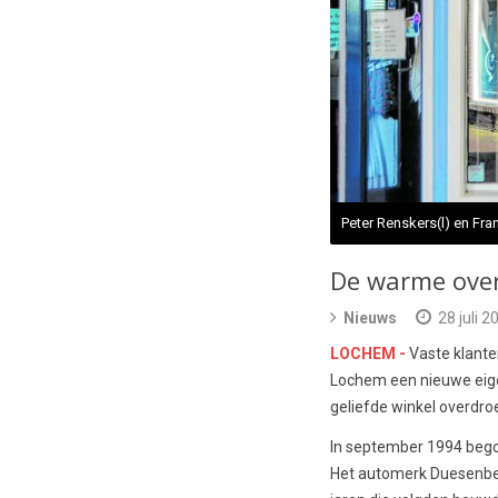
Peter Renskers(l) en Fra
De warme over
Nieuws
28 juli 2
LOCHEM -
Vaste klante
Lochem een nieuwe eigen
geliefde winkel overdro
In september 1994 begon
Het automerk Duesenberg 