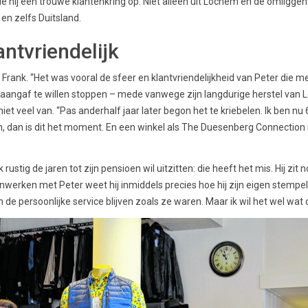
e hij een trouwe klantenkring op. Niet alleen uit Lochem en de omligge
en zelfs Duitsland.
antvriendelijk
 Frank. “Het was vooral de sfeer en klantvriendelijkheid van Peter die 
r aangaf te willen stoppen – mede vanwege zijn langdurige herstel van 
niet veel van. “Pas anderhalf jaar later begon het te kriebelen. Ik ben nu 
en, dan is dit het moment. En een winkel als The Duesenberg Connectio
rustig de jaren tot zijn pensioen wil uitzitten: die heeft het mis. Hij zit 
nwerken met Peter weet hij inmiddels precies hoe hij zijn eigen stempel
 de persoonlijke service blijven zoals ze waren. Maar ik wil het wel wat 