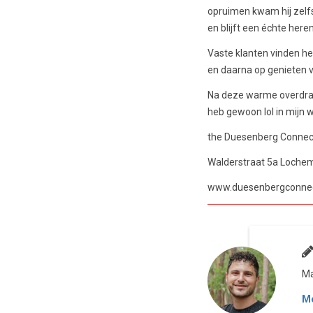
opruimen kwam hij zelfs
en blijft een échte here
Vaste klanten vinden het
en daarna op genieten 
Na deze warme overdracht
heb gewoon lol in mijn we
the Duesenberg Conne
Walderstraat 5a Loche
www.duesenbergconnec
Ma
Me