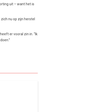
ting uit – want het is
zich nu op zijn herstel
eft er vooral zin in. “Ik
 doen.”