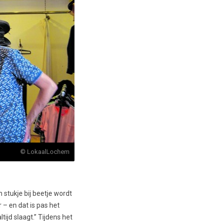
© LokaalLochem
stukje bij beetje wordt
 – en dat is pas het
tijd slaagt.” Tijdens het