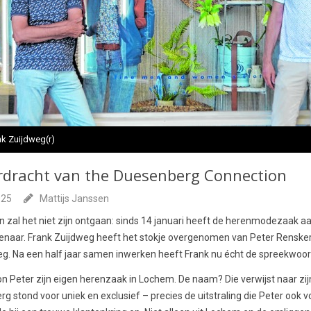
nk Zuijdweg(r)
dracht van the Duesenberg Connection
025
Mattijs Janssen
n zal het niet zijn ontgaan: sinds 14 januari heeft de herenmodezaak aa
aar. Frank Zuijdweg heeft het stokje overgenomen van Peter Renskers,
eg. Na een half jaar samen inwerken heeft Frank nu écht de spreekwoord
 Peter zijn eigen herenzaak in Lochem. De naam? Die verwijst naar zijn
stond voor uniek en exclusief – precies de uitstraling die Peter ook voo