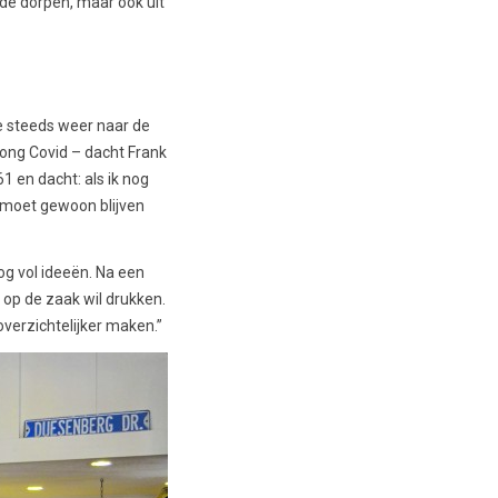
nde dorpen, maar ook uit
me steeds weer naar de
Long Covid – dacht Frank
61 en dacht: als ik nog
n moet gewoon blijven
nog vol ideeën. Na een
 op de zaak wil drukken.
overzichtelijker maken.”