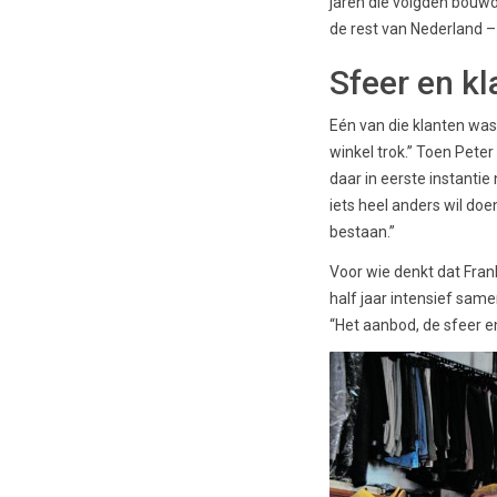
jaren die volgden bouwd
de rest van Nederland – 
Sfeer en kl
Eén van die klanten was
winkel trok.” Toen Pete
daar in eerste instantie 
iets heel anders wil do
bestaan.”
Voor wie denkt dat Frank 
half jaar intensief same
“Het aanbod, de sfeer en