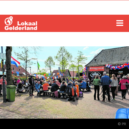
HOME
LOCHEM
ZUTPHEN
COLUMNS
RADIO
ZOEKEN
© PR