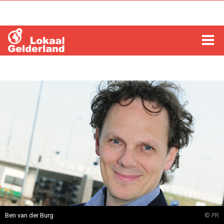
HOME
LOCHEM
ZUTPHEN
COLUMNS
RADIO
ZOEKEN
Ben van der Burg
© PR