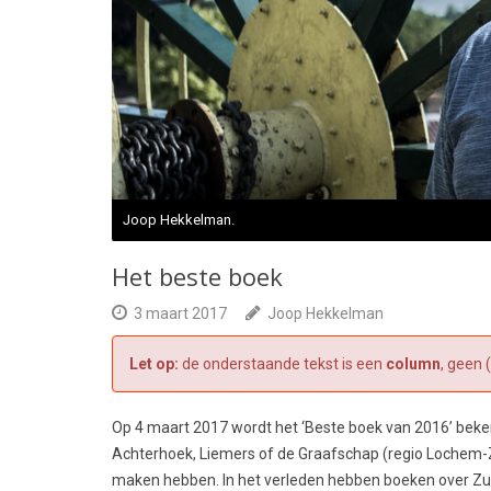
Joop Hekkelman.
Het beste boek
3 maart 2017
Joop Hekkelman
Let op:
de onderstaande tekst is een
column
, geen 
Op 4 maart 2017 wordt het ‘Beste boek van 2016’ beken
Achterhoek, Liemers of de Graafschap (regio Lochem-
maken hebben. In het verleden hebben boeken over Zut