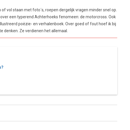
 of vol staan met foto´s, roepen dergelijk vragen minder snel op.
k over een typerend Achterhoeks fenomeen: de motorcross. Ook
ïllustreerd poëzie- en verhalenboek. Over goed of fout hoef ik bij
 te denken. Ze verdienen het allemaal.
n?