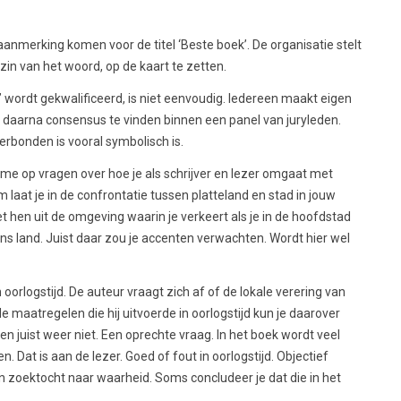
 aanmerking komen voor de titel ‘Beste boek’. De organisatie stelt
e zin van het woord, op de kaart te zetten.
’ wordt gekwalificeerd, is niet eenvoudig. Iedereen maakt eigen
daarna consensus te vinden binnen een panel van juryleden.
verbonden is vooral symbolisch is.
 op vragen over hoe je als schrijver en lezer omgaat met
laat je in de confrontatie tussen platteland en stad in jouw
t hen uit de omgeving waarin je verkeert als je in de hoofdstad
ns land. Juist daar zou je accenten verwachten. Wordt hier wel
orlogstijd. De auteur vraagt zich af of de lokale verering van
de maatregelen die hij uitvoerde in oorlogstijd kun je daarover
en juist weer niet. Een oprechte vraag. In het boek wordt veel
Dat is aan de lezer. Goed of fout in oorlogstijd. Objectief
n zoektocht naar waarheid. Soms concludeer je dat die in het