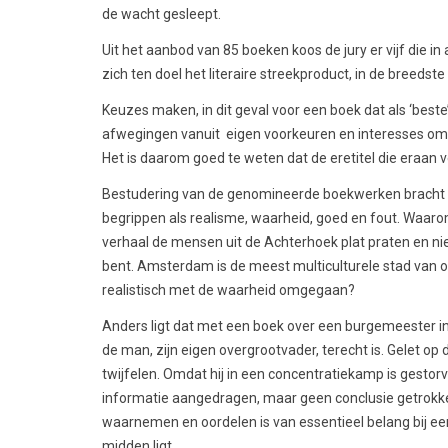
de wacht gesleept.
Uit het aanbod van 85 boeken koos de jury er vijf die in
zich ten doel het literaire streekproduct, in de breedst
Keuzes maken, in dit geval voor een boek dat als ‘beste
afwegingen vanuit eigen voorkeuren en interesses om 
Het is daarom goed te weten dat de eretitel die eraan 
Bestudering van de genomineerde boekwerken bracht me
begrippen als realisme, waarheid, goed en fout. Waarom 
verhaal de mensen uit de Achterhoek plat praten en nie
bent. Amsterdam is de meest multiculturele stad van o
realistisch met de waarheid omgegaan?
Anders ligt dat met een boek over een burgemeester in o
de man, zijn eigen overgrootvader, terecht is. Gelet op 
twijfelen. Omdat hij in een concentratiekamp is gestorv
informatie aangedragen, maar geen conclusie getrokken. 
waarnemen en oordelen is van essentieel belang bij ee
midden ligt.