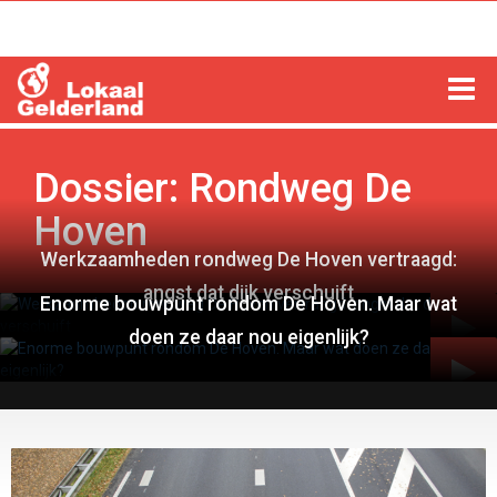
HOME
Dossier: Rondweg De
LOCHEM
Hoven
Werkzaamheden rondweg De Hoven vertraagd:
ZUTPHEN
angst dat dijk verschuift
Enorme bouwpunt rondom De Hoven. Maar wat
COLUMNS
doen ze daar nou eigenlijk?
RADIO
ZOEKEN