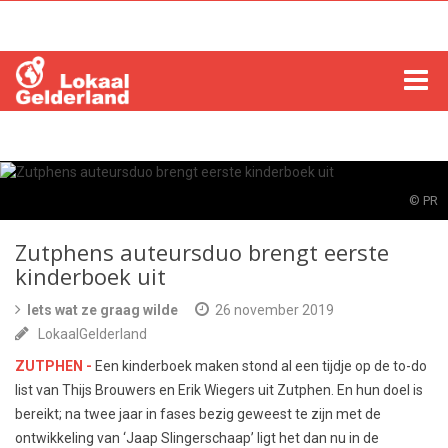
HOME
LOCHEM
© PR
ZUTPHEN
Zutphens auteursduo brengt eerste
kinderboek uit
COLUMNS
Iets wat ze graag wilde
26 november 2019
LokaalGelderland
RADIO
ZUTPHEN -
Een kinderboek maken stond al een tijdje op de to-do
ZOEKEN
list van Thijs Brouwers en Erik Wiegers uit Zutphen. En hun doel is
bereikt; na twee jaar in fases bezig geweest te zijn met de
ontwikkeling van ‘Jaap Slingerschaap’ ligt het dan nu in de