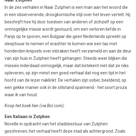
Naar Zutphen
In de zes verhalen in Naar Zutphen is een man aan het woord die
in een observerende, droogkomische stijl over het leven vertelt. Hij
beschrijft hoe hij door toedoen van anderen of zichzelf op een
onmogelijke missie wordt gestuurd, om een verloren liefde in
Parijs op te sporen, een Bulgaar die geen Nederlands spreekt op
sleeptouw te nemen of erachter te komen wie een tas met
honderden knipsels over inbraken heeft verzameld en aan de deur
van zijn huis in Zutphen heeft gehangen. Steeds weer blijken die
missies inderdaad onmogelijk, maar dat betekent niet dat ze niks
opleveren, op zijn minst een goed verhaal dat nog een tijd in het
hoofd van de lezer naklinkt. De verhalen zijn sober, beeldend, op
een gekke manier ook in de stilstand spannend - het soort proza
waar ik van houd.
Koop het boek hier
(via Bol.com)
:
Een Italiaan in Zutphen
Novelle in opdracht van het stadsbestuur van Zutphen
geschreven; het verhaal heeft deze stad als achtergrond. Zoals