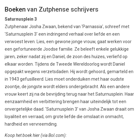
Boeken
van Zutphense schrijvers
Saturnusplein 3
Zutphenaar Josha Zwaan, bekend van 'Parnassia', schreef met
'Saturnusplein 3' een indringend verhaal over liefde en een
verwoest leven. Lies, een gewone jonge vrouw, gaat werken voor
een gefortuneerde Joodse familie. Ze beleeft enkele gelukkige
jaren, zeker nadat zij en Daniel, de zoon des huizes, verliefd op
elkaar worden. Tijdens de Tweede Wereldoorlog wordt Daniel
opgepakt wegens verzetsdaden. Hij wordt gehoord, gemarteld en
in 1943 gefusilleerd. Lies moet onderduiken met haar oudste
zoontje, de jongste wordt elders ondergebracht. Als een andere
vrouw keert zij na de bevrijding terug naar het Saturnusplein. Haar
eenzaamheid en verbittering brengen haar uiteindelijk tot een
onvergetelijke daad. 'Saturnusplein 3' van Josha Zwaan draait om
loyaliteit en verraad, om grote liefde die omslaat in onmacht,
hardheid en vervreemding.
Koop het boek hier (via Bol.com):