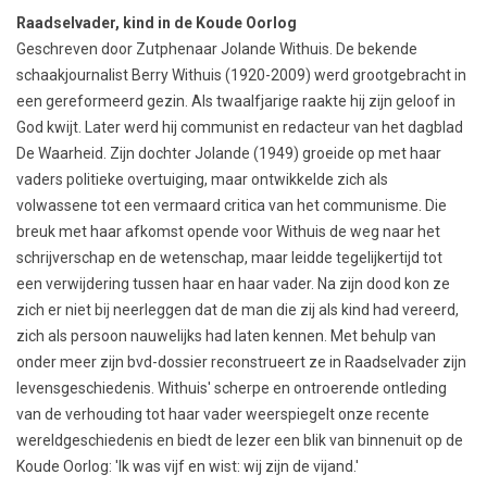
Raadselvader, kind in de Koude Oorlog
Geschreven door Zutphenaar Jolande Withuis. De bekende
schaakjournalist Berry Withuis (1920-2009) werd grootgebracht in
een gereformeerd gezin. Als twaalfjarige raakte hij zijn geloof in
God kwijt. Later werd hij communist en redacteur van het dagblad
De Waarheid. Zijn dochter Jolande (1949) groeide op met haar
vaders politieke overtuiging, maar ontwikkelde zich als
volwassene tot een vermaard critica van het communisme. Die
breuk met haar afkomst opende voor Withuis de weg naar het
schrijverschap en de wetenschap, maar leidde tegelijkertijd tot
een verwijdering tussen haar en haar vader. Na zijn dood kon ze
zich er niet bij neerleggen dat de man die zij als kind had vereerd,
zich als persoon nauwelijks had laten kennen. Met behulp van
onder meer zijn bvd-dossier reconstrueert ze in Raadselvader zijn
levensgeschiedenis. Withuis' scherpe en ontroerende ontleding
van de verhouding tot haar vader weerspiegelt onze recente
wereldgeschiedenis en biedt de lezer een blik van binnenuit op de
Koude Oorlog: 'Ik was vijf en wist: wij zijn de vijand.'