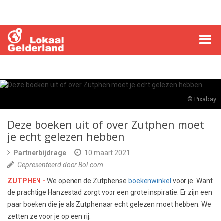
HOME
LOCHEM
© Pixabay
ZUTPHEN
Deze boeken uit of over Zutphen moet
je echt gelezen hebben
COLUMNS
Partnerbijdrage
10 maart 2021
Gepresenteerd door Bol.com
RADIO
ZUTPHEN -
We openen de Zutphense
boekenwinkel
voor je. Want
ZOEKEN
de prachtige Hanzestad zorgt voor een grote inspiratie. Er zijn een
paar boeken die je als Zutphenaar echt gelezen moet hebben. We
zetten ze voor je op een rij.