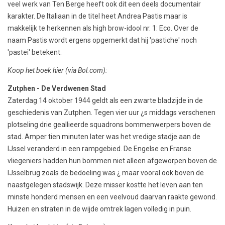
veel werk van Ten Berge heeft ook dit een deels documentair
karakter. De Italiaan in de titel heet Andrea Pastis maar is
makkelijk te herkennen als high brow-idool nr. 1: Eco. Over de
naam Pastis wordt ergens opgemerkt dat hij 'pastiche' noch
'pastei' betekent.
Koop het boek hier
(via Bol.com)
:
Zutphen - De Verdwenen Stad
Zaterdag 14 oktober 1944 geldt als een zwarte bladzijde in de
geschiedenis van Zutphen. Tegen vier uur ¿s middags verschenen
plotseling drie geallieerde squadrons bommenwerpers boven de
stad. Amper tien minuten later was het vredige stadje aan de
IJssel veranderd in een rampgebied. De Engelse en Franse
vliegeniers hadden hun bommen niet alleen afgeworpen boven de
IJsselbrug zoals de bedoeling was ¿ maar vooral ook boven de
naastgelegen stadswijk. Deze misser kostte het leven aan ten
minste honderd mensen en een veelvoud daarvan raakte gewond.
Huizen en straten in de wijde omtrek lagen volledig in puin.