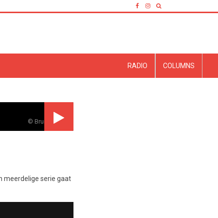
RADIO
COLUMNS
© BrummenTV
en meerdelige serie gaat