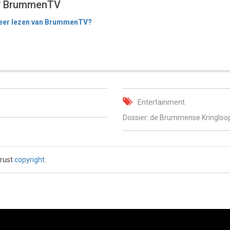
BrummenTV
er lezen van BrummenTV?
Entertainment
Dossier: de Brummense Kringloo
 rust
copyright
.