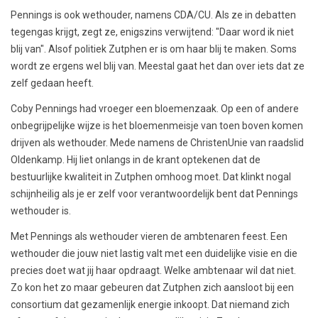
Pennings is ook wethouder, namens CDA/CU. Als ze in debatten
tegengas krijgt, zegt ze, enigszins verwijtend: "Daar word ik niet
blij van". Alsof politiek Zutphen er is om haar blij te maken. Soms
wordt ze ergens wel blij van. Meestal gaat het dan over iets dat ze
zelf gedaan heeft.
Coby Pennings had vroeger een bloemenzaak. Op een of andere
onbegrijpelijke wijze is het bloemenmeisje van toen boven komen
drijven als wethouder. Mede namens de ChristenUnie van raadslid
Oldenkamp. Hij liet onlangs in de krant optekenen dat de
bestuurlijke kwaliteit in Zutphen omhoog moet. Dat klinkt nogal
schijnheilig als je er zelf voor verantwoordelijk bent dat Pennings
wethouder is.
Met Pennings als wethouder vieren de ambtenaren feest. Een
wethouder die jouw niet lastig valt met een duidelijke visie en die
precies doet wat jij haar opdraagt. Welke ambtenaar wil dat niet.
Zo kon het zo maar gebeuren dat Zutphen zich aansloot bij een
consortium dat gezamenlijk energie inkoopt. Dat niemand zich