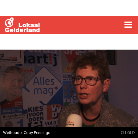
HOME
LOCHEM
ZUTPHEN
COLUMNS
RADIO
ZOEKEN
Wethouder Coby Pennings.
© LGLD