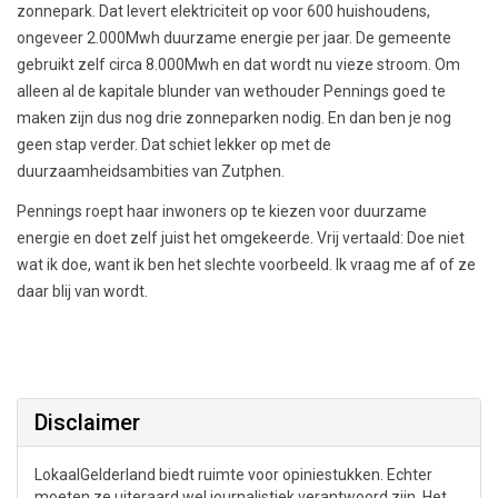
zonnepark. Dat levert elektriciteit op voor 600 huishoudens,
ongeveer 2.000Mwh duurzame energie per jaar. De gemeente
gebruikt zelf circa 8.000Mwh en dat wordt nu vieze stroom. Om
alleen al de kapitale blunder van wethouder Pennings goed te
maken zijn dus nog drie zonneparken nodig. En dan ben je nog
geen stap verder. Dat schiet lekker op met de
duurzaamheidsambities van Zutphen.
Pennings roept haar inwoners op te kiezen voor duurzame
energie en doet zelf juist het omgekeerde. Vrij vertaald: Doe niet
wat ik doe, want ik ben het slechte voorbeeld. Ik vraag me af of ze
daar blij van wordt.
Disclaimer
LokaalGelderland biedt ruimte voor opiniestukken. Echter
moeten ze uiteraard wel journalistiek verantwoord zijn. Het