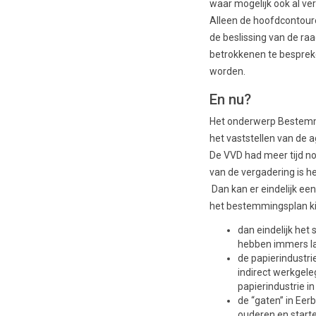
waar mogelijk ook al ver
Alleen de hoofdcontoure
de beslissing van de ra
betrokkenen te bespreke
worden.
En nu?
Het onderwerp Bestemmi
het vaststellen van de 
De VVD had meer tijd no
van de vergadering is 
Dan kan er eindelijk ee
het bestemmingsplan k
dan eindelijk he
hebben immers l
de papierindustri
indirect werkgele
papierindustrie i
de “gaten” in Ee
ouderen en starte