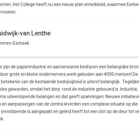
komen. Het College heeft nu een nieuw plan ontwikkeld, waarmee Eerbeek
trouwen.
uidwijk-van Lenthe
mmen-Eerbeek
o zijn de papierindustrie en aanverwante bedrijven een belangrijke bro
dt door grote en kleine ondernemers werk geboden aan 4000 mensen! De
etekenis van de bestaande bedrijvigheid is uiterst belangrijk. Tegelijkert
mplex geworden, omdat het dorp rond de industrie gebouwd is. Industr
s uiteenlopende belangen en dat geeft spanningen. Nieuwe initiatie
en en aanpassingen van de centra leverden een complexe situatie op die 
t onvoldoende is aangepakt en geleid heeft tot een slot op de deur tot 
k.