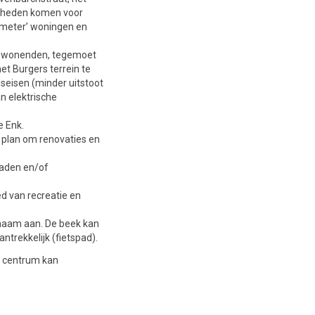
ijkheden komen voor
 meter’ woningen en
n omwonenden, tegemoet
t Burgers terrein te
seisen (minder uitstoot
n elektrische
e Enk.
 plan om renovaties en
paden en/of
ed van recreatie en
n naam aan. De beek kan
ntrekkelijk (fietspad).
t centrum kan