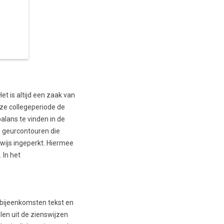
et is altijd een zaak van
ze collegeperiode de
lans te vinden in de
n geurcontouren die
ewijs ingeperkt. Hiermee
 In het
 bijeenkomsten tekst en
en uit de zienswijzen