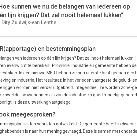
Hoe kunnen we nu de belangen van iedereen op
én lijn krijgen? Dat zal nooit helemaal lukken"
Dity Zuidwijk-van Lenthe
t) R(apportage) en bestemmingsplan
ngen van iedereen op één lijn krijgen? Dat zal nooit helemaal lukken. H
en evenwicht te bereiken. Provincie, industrie en gemeente hebben de
estoken. In een nieuwe MER hebben ze hun uiterste best gedaan een ba
ng en industrie. Het resultaat: In het verleden vastgestelde geluid- e
rie liggen worden niet verder uitgebreid, integendeel: ze worden zone-g
 zowel de omwonenden als van de industrie zo goed mogelijk geborgd.
rligt, is deze uitwerking vastgelegd.
 ook meegesproken?
mingsplan is stap voor stap ontwikkeld. De gemeente heeft in diverse
nghebbenden is naar hun mening gevraagd. Deze is samen met onderdel