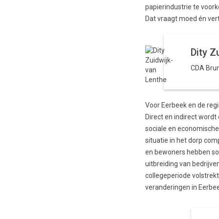
papierindustrie te voor
Dat vraagt moed én ver
Dity Z
CDA Bru
Voor Eerbeek en de regi
Direct en indirect wor
sociale en economische b
situatie in het dorp co
en bewoners hebben som
uitbreiding van bedrijv
collegeperiode volstrek
veranderingen in Eerbee