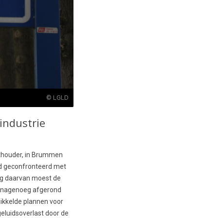
© LGLD
industrie
wethouder, in Brummen
rd geconfronteerd met
lg daarvan moest de
n nagenoeg afgerond
wikkelde plannen voor
eluidsoverlast door de