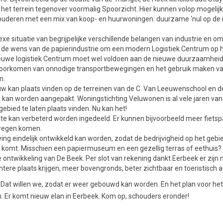
 het terrein tegenover voormalig Spoorzicht. Hier kunnen volop mogel
 ouderen met een mix van koop- en huurwoningen: duurzame ‘nul op de
exe situatie van begrijpelijke verschillende belangen van industrie e
 de wens van de papierindustrie om een modern Logistiek Centrum op he
nieuwe logistiek Centrum moet wel voldoen aan de nieuwe duurzaamheid
 voorkomen van onnodige transportbewegingen en het gebruik maken va
n.
w kan plaats vinden op de terreinen van de C. Van Leeuwenschool en d
 kan worden aangepakt. Woningstichting Veluwonen is al vele jaren van
gebied te laten plaats vinden. Nu kan het!
te kan verbeterd worden ingedeeld. Er kunnen bijvoorbeeld meer fiets
 wegen komen.
ng eindelijk ontwikkeld kan worden, zodat de bedrijvigheid op het gebi
 komt. Misschien een papiermuseum en een gezellig terras of eethuis?
e ontwikkeling van De Beek. Per slot van rekening dankt Eerbeek er zij
tere plaats krijgen, meer bovengronds, beter zichtbaar en toeristisch aa
. Dat willen we, zodat er weer gebouwd kan worden. En het plan voor he
 Er komt nieuw elan in Eerbeek. Kom op, schouders eronder!