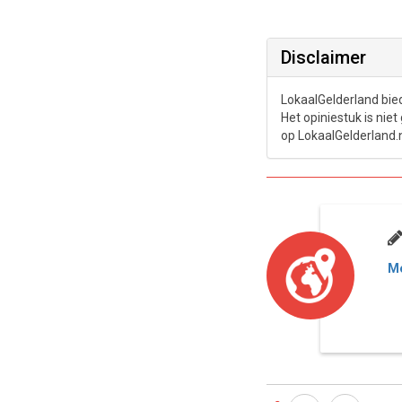
Disclaimer
LokaalGelderland bied
Het opiniestuk is ni
op LokaalGelderland.n
Me