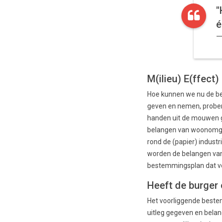
"
é
M(ilieu) E(ffec
Hoe kunnen we nu de bela
geven en nemen, prober
handen uit de mouwen g
belangen van woonomgevi
rond de (papier) indust
worden de belangen van
bestemmingsplan dat voo
Heeft de burger
Het voorliggende bestem
uitleg gegeven en bela