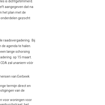
lles is dichtgetimmerd.
eeft aangegeven dat na
n het plan met de
e onderdelen gezocht
e raadsvergadering. Bij
n de agenda te halen.
 een lange schorsing
gadering op 15 maart.
t CDA zal unaniem vóór
 mensen van Eerbeek
ange termijn direct en
estigingen van de
en voor woningen voor
yvenburchstraat, het