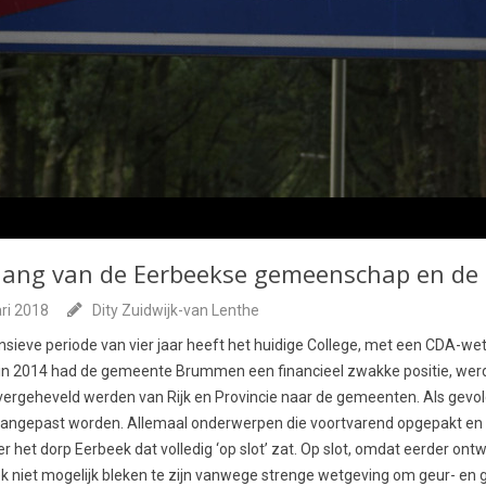
elang van de Eerbeekse gemeenschap en de 
ri 2018
Dity Zuidwijk-van Lenthe
ensieve periode van vier jaar heeft het huidige College, met een CDA-
art in 2014 had de gemeente Brummen een financieel zwakke positie, we
overgeheveld werden van Rijk en Provincie naar de gemeenten. Als gevo
 aangepast worden. Allemaal onderwerpen die voortvarend opgepakt e
r het dorp Eerbeek dat volledig ‘op slot’ zat. Op slot, omdat eerder ont
 niet mogelijk bleken te zijn vanwege strenge wetgeving om geur- en g