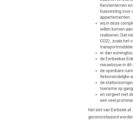
Kerstenterrein en
huisvesting voor
appartementen.
wij in deze compl
willen komen aan
realiseren. Dat 
CO2) , zoals het
transportmiddele
er dan woningbou
de Eerbeekse Enk
nieuwbouw in dit 
de openbare ruim
fietsvriendelijke
de stationsomgevi
toerisme op gang
en vergeet niet d
een veel prominen
Het slot van Eerbeek af
geconcretiseerd worden.