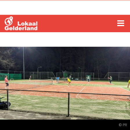
HOME
LOCHEM
ZUTPHEN
COLUMNS
RADIO
ZOEKEN
© PR