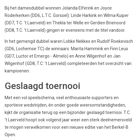
Bij het damesdubbel wonnen Jolanda Elferink en Joyce
Roderkerken (DD6, L.T.C. Gorssel). Linde Harkink en Wilma Kuiper
(DD7, T.C. ’t Laerveld) en Thekla ter Welle en Gerdien Brienoord
(DD8, T.C. ’t Laerveld) gingen er eveneens met de titel vandoor.
In het gemengd dubbel waren Lobke Nekkes en Rudolf Roekevisch
(GD6, Lochemse TC) de winnaars. Marita Hammink en Finn Leus
(GD7, Luctor et Emergo - Almelo) en Anne Wilgenhof en Jan
Wilgenhof (GD8, T.C. ’t Laerveld) completeerden het overzicht van
kampioenen.
Geslaagd toernooi
Met een vol speelschema, veel enthousiaste supporters en
sportieve wedstrijden, én onder goede weersomstandigheden,
kijkt de organisatie terug op een bijzonder geslaagd toernooi. T.C.
’t Laerveld hoopt ook volgend jaar weer een sterk deelnemersveld
te mogen verwelkomen voor een nieuwe editie van het Berkel-B
Open.