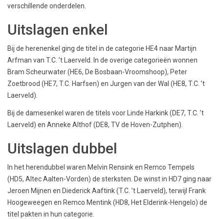
verschillende onderdelen.
Uitslagen enkel
Bij de herenenkel ging de titel in de categorie HE4 naar Martijn
Arfman van T.C. ’t Laerveld. In de overige categorieën wonnen
Bram Scheurwater (HE6, De Bosbaan-Vroomshoop), Peter
Zoetbrood (HE7, T.C. Harfsen) en Jurgen van der Wal (HE8, T.C. ’t
Laerveld).
Bij de damesenkel waren de titels voor Linde Harkink (DE7, T.C. ’t
Laerveld) en Anneke Althof (DE8, TV de Hoven-Zutphen).
Uitslagen dubbel
In het herendubbel waren Melvin Rensink en Remco Tempels
(HD5, Altec Aalten-Vorden) de sterksten. De winst in HD7 ging naar
Jeroen Mijnen en Diederick Aaftink (T.C. ’t Laerveld), terwijl Frank
Hoogeweegen en Remco Mentink (HD8, Het Elderink-Hengelo) de
titel pakten in hun categorie.