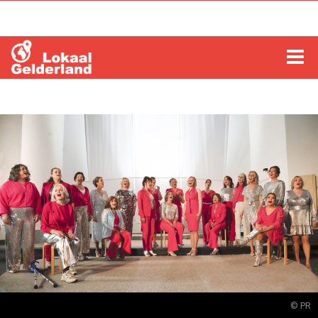
HOME
LOCHEM
ZUTPHEN
COLUMNS
RADIO
ZOEKEN
© PR