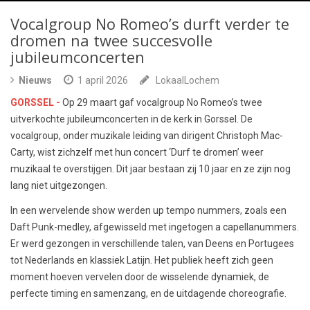
Vocalgroup No Romeo’s durft verder te
dromen na twee succesvolle
jubileumconcerten
Nieuws
1 april 2026
LokaalLochem
GORSSEL -
Op 29 maart gaf vocalgroup No Romeo’s twee
uitverkochte jubileumconcerten in de kerk in Gorssel. De
vocalgroup, onder muzikale leiding van dirigent Christoph Mac-
Carty, wist zichzelf met hun concert ‘Durf te dromen’ weer
muzikaal te overstijgen. Dit jaar bestaan zij 10 jaar en ze zijn nog
lang niet uitgezongen.
In een wervelende show werden up tempo nummers, zoals een
Daft Punk-medley, afgewisseld met ingetogen a capellanummers.
Er werd gezongen in verschillende talen, van Deens en Portugees
tot Nederlands en klassiek Latijn. Het publiek heeft zich geen
moment hoeven vervelen door de wisselende dynamiek, de
perfecte timing en samenzang, en de uitdagende choreografie.