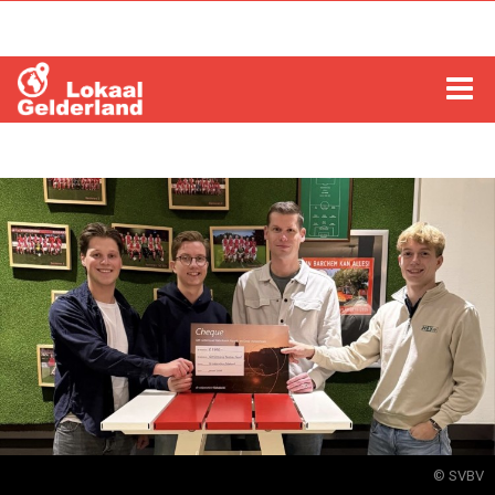
HOME
LOCHEM
ZUTPHEN
COLUMNS
RADIO
ZOEKEN
© SVBV