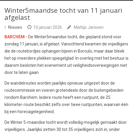
Winter5maandse tocht van 11 januari
afgelast
Nieuws
10 januari 2026
Mattijs Janssen
BARCHEM -
De Winter5maandse tocht, die gepland stond voor
zondag 11 januari, is afgelast. Vanochtend kwamen de vrijwilligers
die de routebordjes ophangen bijeen in Borculo, maar daar bleek
het op meerdere plekken spiegelglad. In overleg met het bestuur is
daarom besloten het evenement uit veiligheidsoverwegingen niet
door te laten gaan.
De wandelroutes worden jaarlijks opnieuw uitgezet door de
routecommissie en voeren grotendeels door de buitengebieden
rondom Barchem. Iedere route heeft een rustpunt; de 25
kilometer-route beschikt zelfs over twee rustpunten, waarvan één
bij een horecagelegenheid.
De Winter 5-maandse tocht wordt volledig mogelijk gemaakt door
vrijwilligers. Jaarlijks zetten 30 tot 35 vrijwilligers zich in, onder