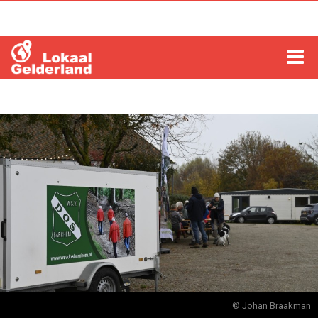
HOME
LOCHEM
ZUTPHEN
COLUMNS
RADIO
ZOEKEN
© Johan Braakman