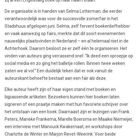
De organisatie is in handen van Selma Lotterman, die eerder
verantwoordelijk was voor de succesvolle zomerfair in het
Stadshuus afgelopen juni. Selma, zelf fervent boekenliefhebber
en vaak aanwezig op fairs, merkte dat dit soort evenementen
nauwelijks plaatsvinden in Nederland – en al helemaal niet in de
Achterhoek. Daarom besloot ze er zelf één te organiseren. Het
vinden van auteurs ging verrassend snel: “Ik deed een oproepje op
social media en zo ging het balletje rollen. Binnen twee weken
zaten we al vol.” Een duidelijk teken dat er ook vanuit de
auteurskant behoefte bestaat aan een fair als deze.
Elke auteur heeft zijn of haar eigen stand met boeken en
bijpassende artikelen. Bezoekers kunnen hier boeken laten
signeren of een praatje maken met hun favoriete schrijver over
het ontstaan van een boek. Daarnaast zijn er lezingen van Frank
Peters, Marieke Frankema, Marelle Boersma en Maaike Niemeijer,
een interview met Manouck Kwakernaat, en workshops door
Charlotte de Winter en Marjon Revet-Weerink. Voor beide