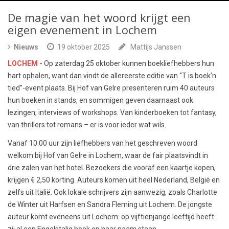
De magie van het woord krijgt een
eigen evenement in Lochem
Nieuws
19 oktober 2025
Mattijs Janssen
LOCHEM -
Op zaterdag 25 oktober kunnen boekliefhebbers hun
hart ophalen, want dan vindt de allereerste editie van ‘’T is boek’n
tied’’-event plaats. Bij Hof van Gelre presenteren ruim 40 auteurs
hun boeken in stands, en sommigen geven daarnaast ook
lezingen, interviews of workshops. Van kinderboeken tot fantasy,
van thrillers tot romans – er is voor ieder wat wils.
Vanaf 10.00 uur zijn liefhebbers van het geschreven woord
welkom bij Hof van Gelre in Lochem, waar de fair plaatsvindt in
drie zalen van het hotel. Bezoekers die vooraf een kaartje kopen,
krijgen € 2,50 korting. Auteurs komen uit heel Nederland, België en
zelfs uit Italië. Ook lokale schrijvers zijn aanwezig, zoals Charlotte
de Winter uit Harfsen en Sandra Fleming uit Lochem. De jongste
auteur komt eveneens uit Lochem: op vijftienjarige leeftijd heeft
zij al een Engelstalig boek op haar naam staan.