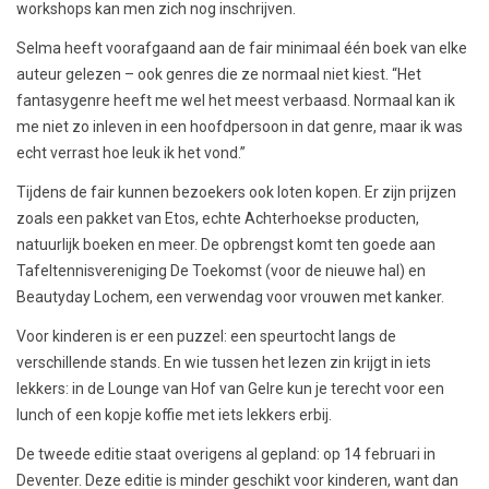
workshops kan men zich nog inschrijven.
Selma heeft voorafgaand aan de fair minimaal één boek van elke
auteur gelezen – ook genres die ze normaal niet kiest. “Het
fantasygenre heeft me wel het meest verbaasd. Normaal kan ik
me niet zo inleven in een hoofdpersoon in dat genre, maar ik was
echt verrast hoe leuk ik het vond.”
Tijdens de fair kunnen bezoekers ook loten kopen. Er zijn prijzen
zoals een pakket van Etos, echte Achterhoekse producten,
natuurlijk boeken en meer. De opbrengst komt ten goede aan
Tafeltennisvereniging De Toekomst (voor de nieuwe hal) en
Beautyday Lochem, een verwendag voor vrouwen met kanker.
Voor kinderen is er een puzzel: een speurtocht langs de
verschillende stands. En wie tussen het lezen zin krijgt in iets
lekkers: in de Lounge van Hof van Gelre kun je terecht voor een
lunch of een kopje koffie met iets lekkers erbij.
De tweede editie staat overigens al gepland: op 14 februari in
Deventer. Deze editie is minder geschikt voor kinderen, want dan