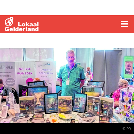
HOME
LOCHEM
ZUTPHEN
COLUMNS
RADIO
ZOEKEN
© PR