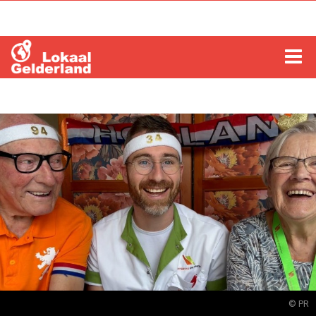
HOME
LOCHEM
ZUTPHEN
COLUMNS
RADIO
ZOEKEN
© PR