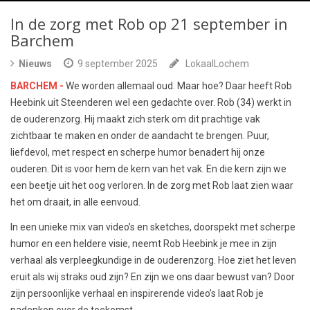
In de zorg met Rob op 21 september in
Barchem
Nieuws
9 september 2025
LokaalLochem
BARCHEM -
We worden allemaal oud. Maar hoe? Daar heeft Rob
Heebink uit Steenderen wel een gedachte over. Rob (34) werkt in
de ouderenzorg. Hij maakt zich sterk om dit prachtige vak
zichtbaar te maken en onder de aandacht te brengen. Puur,
liefdevol, met respect en scherpe humor benadert hij onze
ouderen. Dit is voor hem de kern van het vak. En die kern zijn we
een beetje uit het oog verloren. In de zorg met Rob laat zien waar
het om draait, in alle eenvoud.
In een unieke mix van video’s en sketches, doorspekt met scherpe
humor en een heldere visie, neemt Rob Heebink je mee in zijn
verhaal als verpleegkundige in de ouderenzorg. Hoe ziet het leven
eruit als wij straks oud zijn? En zijn we ons daar bewust van? Door
zijn persoonlijke verhaal en inspirerende video’s laat Rob je
nadenken over de toekomst.