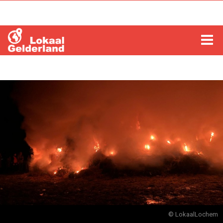
HOME
LOCHEM
ZUTPHEN
COLUMNS
RADIO
ZOEKEN
© LokaalLochem