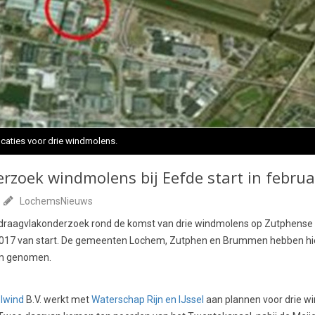
caties voor drie windmolens.
zoek windmolens bij Eefde start in februa
LochemsNieuws
raagvlakonderzoek rond de komst van drie windmolens op Zutphense 
 2017 van start. De gemeenten Lochem, Zutphen en Brummen hebben hi
rm genomen.
elwind
B.V. werkt met
Waterschap Rijn en IJssel
aan plannen voor drie wi