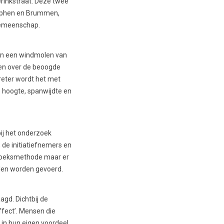
rinkstraat. Deze twee
utphen en Brummen,
 gemeenschap.
 van een windmolen van
men over de beoogde
reter wordt het met
e hoogte, spanwijdte en
ij het onderzoek
de initiatiefnemers en
rzoeksmethode maar er
llen worden gevoerd.
gd. Dichtbij de
ffect’. Mensen die
 in hun eigen voordeel