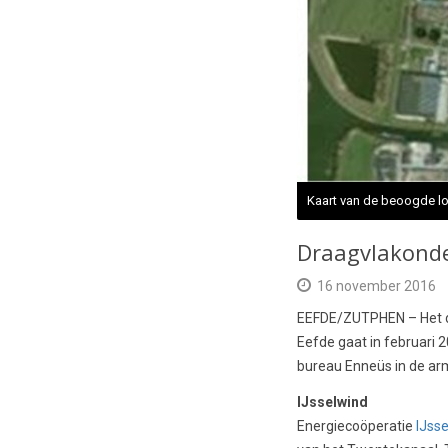
Kaart van de beoogde lo
Draagvlakonder
16 november 2016
EEFDE/ZUTPHEN – Het d
Eefde gaat in februari
bureau Enneüs in de a
IJsselwind
Energiecoöperatie
IJss