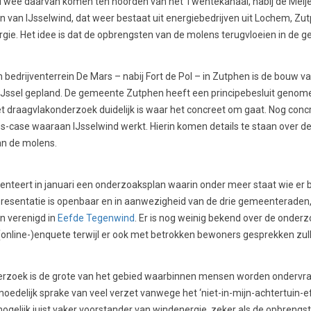
Twee daarvan komen ten noorden van het Twentekanaal, nabij de Meije
 van IJsselwind, dat weer bestaat uit energiebedrijven uit Lochem, Z
ie. Het idee is dat de opbrengsten van de molens terugvloeien in de
an bedrijventerrein De Mars – nabij Fort de Pol – in Zutphen is de bouw
 IJssel gepland. De gemeente Zutphen heeft een principebesluit geno
het draagvlakonderzoek duidelijk is waar het concreet om gaat. Nog conc
s-case waaraan IJsselwind werkt. Hierin komen details te staan over d
n de molens.
nteert in januari een onderzoaksplan waarin onder meer staat wie er b
resentatie is openbaar en in aanwezigheid van de drie gemeenteraden, 
jn verenigd in
Eefde Tegenwind
. Er is nog weinig bekend over de onde
(online-)enquete terwijl er ook met betrokken bewoners gesprekken zu
erzoek is de grote van het gebied waarbinnen mensen worden ondervraa
moedelijk sprake van veel verzet vanwege het ‘niet-in-mijn-achtertuin-e
gelijk juist vaker voorstander van windenergie, zeker als de opbrengst