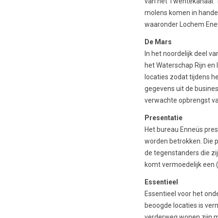
van het Twentekanaal. 
molens komen in handen
waaronder Lochem Energ
De Mars
In het noordelijk deel v
het Waterschap Rijn en
locaties zodat tijdens 
gegevens uit de busines
verwachte opbrengst va
Presentatie
Het bureau Enneüs prese
worden betrokken. Die p
de tegenstanders die zi
komt vermoedelijk een 
Essentieel
Essentieel voor het ond
beoogde locaties is ver
verderweg wonen zijn mo