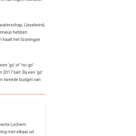
aterschap, IJsselwind,
 Enneüs hebben
n haalt het Groningse
en ‘go’ of ‘no-go’
017 lukt. Bij een ‘go’
en tweede budget van
meente Lochem.
ng met elkaar uit.