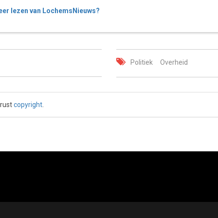
er lezen van LochemsNieuws?
Politiek
Overheid
 rust
copyright
.