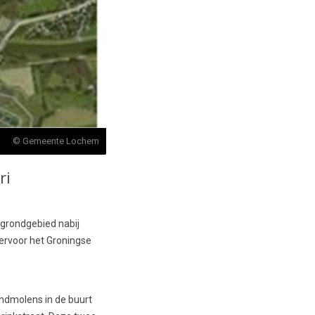
© Gemeente Lochem
ri
grondgebied nabij
ervoor het Groningse
ndmolens in de buurt