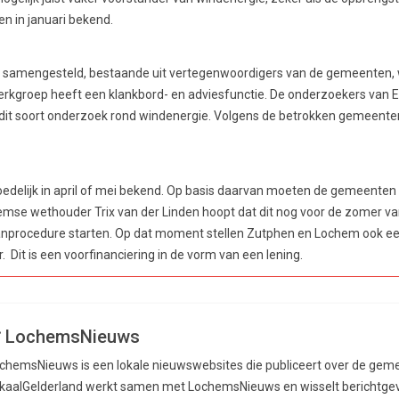
den in januari bekend.
 samengesteld, bestaande uit vertegenwoordigers van de gemeenten, w
rkgroep heeft een klankbord- en adviesfunctie. De onderzoekers van
 dit soort onderzoek rond windenergie. Volgens de betrokken gemeente
oedelijk in april of mei bekend. Op basis daarvan moeten de gemeenten e
mse wethouder Trix van der Linden hoopt dat dit nog voor de zomer van 2
nprocedure starten. Op dat moment stellen Zutphen en Lochem ook e
 Dit is een voorfinanciering in de vorm van een lening.
LochemsNieuws
chemsNieuws is een lokale nieuwswebsites die publiceert over de ge
kaalGelderland werkt samen met LochemsNieuws en wisselt berichtgevi