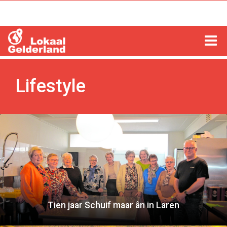
HOME
Lifestyle
LOCHEM
ZUTPHEN
COLUMNS
RADIO
ZOEKEN
Tien jaar Schuif maar ân in Laren