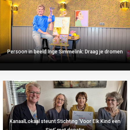
Persoon in beeld Inge Simmelink: Draag je dromen
KanaalLokaal steunt Stichting ‘Voor Elk Kind een