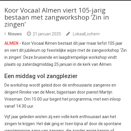
Koor Vocaal Almen viert 105-jarig
bestaan met zangworkshop ‘Zin in
zingen’
Nieuws
21 januari 2025
LokaalLochem
ALMEN -
Koor Vocaal Almen bestaat dit jaar maar liefst 105 jaar
en viert dit jubileum op feestelijke wijze met de zangworkshop ‘Zin
in zingen’. Deze bruisende en laagdrempelige workshop vindt
plaats op zaterdagmiddag 25 januari in de kerk van Almen.
Een middag vol zangplezier
De workshop wordt geleid door de enthousiaste zangeres en
dirigent Rinske van de Meer, bijgestaan door pianist Martijn
Vriesman. Om 15.00 uur begint het programma, met een inloop
vanaf 14.30 uur.
Vijf jaar geleden wisten zij een volle kerk enthousiast aan het
zingen te krijgen. Het dak ging er toen bijna af door de spontane
vierstemmige zang van zangers, die zonder enige kennis of