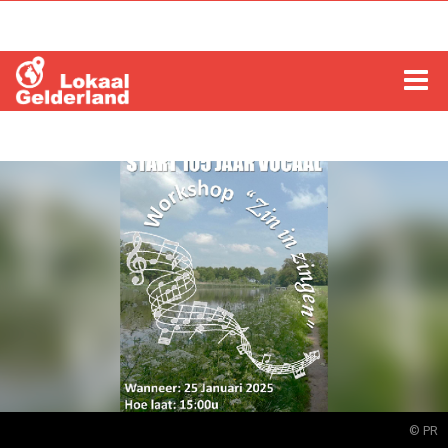
HOME
LOCHEM
ZUTPHEN
COLUMNS
RADIO
ZOEKEN
© PR