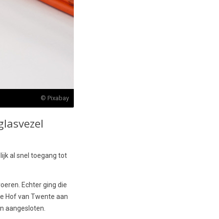
© Pixabay
glasvezel
jk al snel toegang tot
voeren. Echter ging die
nte Hof van Twente aan
en aangesloten.