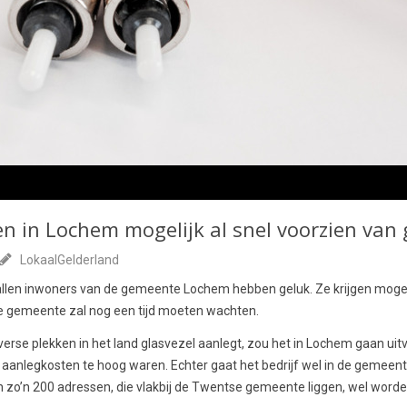
n in Lochem mogelijk al snel voorzien van 
LokaalGelderland
allen inwoners van de gemeente Lochem hebben geluk. Ze krijgen mogeli
de gemeente zal nog een tijd moeten wachten.
diverse plekken in het land glasvezel aanlegt, zou het in Lochem gaan uit
 aanlegkosten te hoog waren. Echter gaat het bedrijf wel in de gemee
n zo’n 200 adressen, die vlakbij de Twentse gemeente liggen, wel word