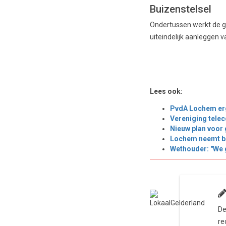
Buizenstelsel
Ondertussen werkt de g
uiteindelijk aanleggen v
Lees ook:
PvdA Lochem erg 
Vereniging telec
Nieuw plan voor
Lochem neemt bij
Wethouder: "We 
De
re