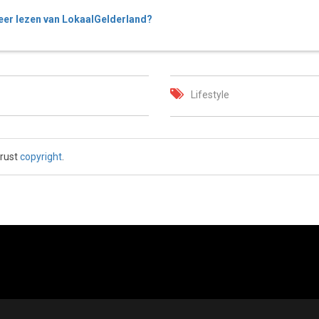
er lezen van LokaalGelderland?
Lifestyle
 rust
copyright
.